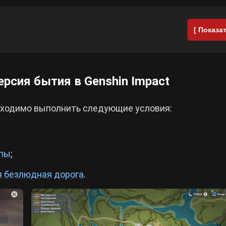
[ Показат
ерсия бытия в Genshin Impact
бходимо выполнить следующие условия:
ьпы
;
я безлюдная дорога
.