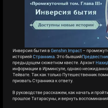
Билды Arknights: Endfield
Crimson Desert
Билды Wuthering Waves
Zenless Zone Zero
Билды Cyberpunk 2077
Kingdom Come: Deliverance 2
Инверсия бытия в
Genshin Impact
– промежуто
Билды Path of Exile 2
историей
Странника
. Это бывший
Предвестни
Path of Exile 2
предыдущем сюжетном квесте. Архонт
Нахи
информации в Ирминсуле, однако неожиданн
Wuthering Waves
Тейвате. Так как только Путешественник пом
призвать Странника к ответу.
Roblox
В руководстве расскажем, как начать и пройт
прошлое Татарасуны, и вернуть воспоминани
Hogwarts Legacy