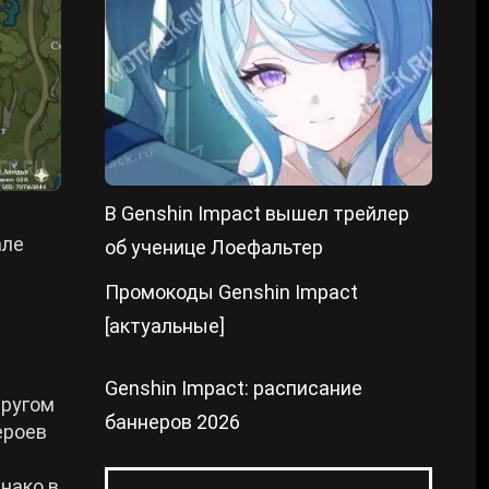
В Genshin Impact вышел трейлер
але
об ученице Лоефальтер
Промокоды Genshin Impact
[актуальные]
Genshin Impact: расписание
другом
баннеров 2026
ероев
нако в