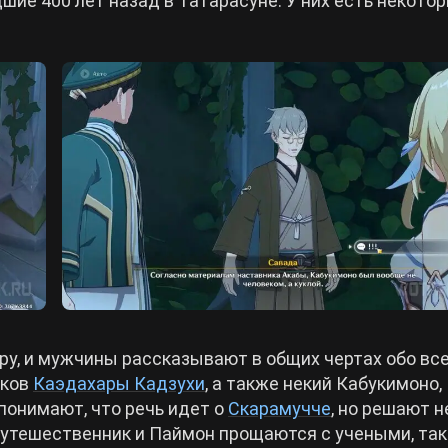
ие 400 лет назад в Татарасуне. У них есть некото
ру, и мужчины рассказывают в общих чертах обо все
дков
Каэдахары Кадзухи
, а также некий Кабукимоно,
 понимают, что речь идет о
Скарамучче
, но решают н
Путешественник и Паймон прощаются с учеными, так 