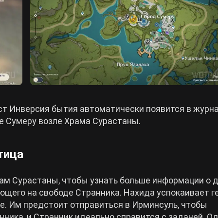
ст Инверсия бытия автоматически появится в журн
де Сумеру возле Храма Сурастаны.
тица
ам Сурастаны, чтобы узнать больше информации о 
ающего на свободе Странника. Нахида успокаивает г
ке. Им предстоит отправиться в Ирминсуль, чтобы
ника, и Странник идеально справится с задачей. Од