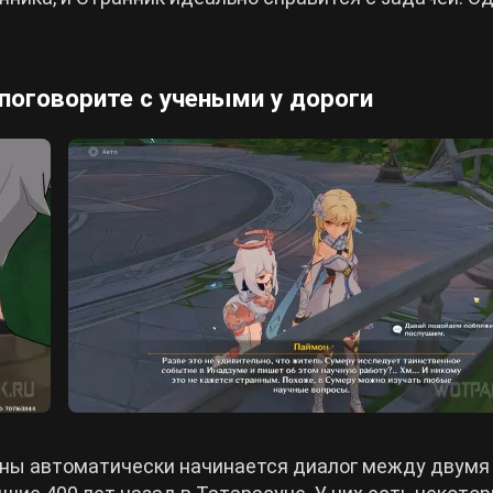
поговорите с учеными у дороги
аны автоматически начинается диалог между двумя