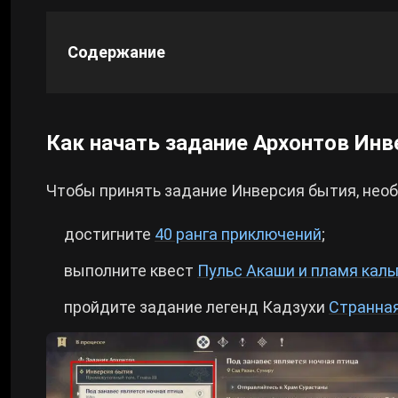
Cyberpunk 2077
Содержание
Все игры
Как начать задание Архонтов Инв
Чтобы принять задание Инверсия бытия, нео
достигните
40 ранга приключений
;
выполните квест
Пульс Акаши и пламя кал
пройдите задание легенд Кадзухи
Странна