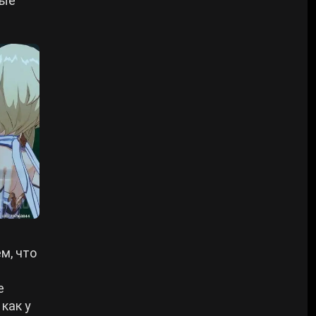
рые
м, что
е
как у