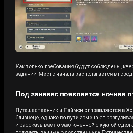
Как только требования будут соблюдены, кве
заданий. Место начала располагается в горо
Под занавес появляется ночная п
Путешественник и Паймон отправляются в Хр
близнеце, однако по пути замечают разгулив
и рассказывает о заключенной с куклой сдел
получить данные о родственнике Путешествен