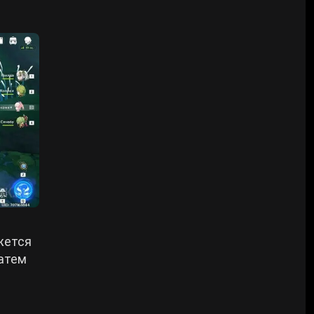
жется
затем