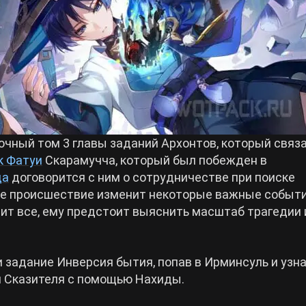
чный том 3 главы заданий Архонтов, который связа
к Фатуи
Скарамучча, который был побежден в
да
договорится с ним о сотрудничестве при поиске
ое происшествие изменит некоторые важные событи
нит все, ему предстоит выяснить масштаб трагедии 
и задание Инверсия бытия, попав в Ирминсуль и узн
я Сказителя с помощью Нахиды.