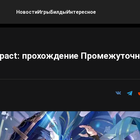
Новости
Игры
Билды
Интересное
mpact: прохождение Промежуточн