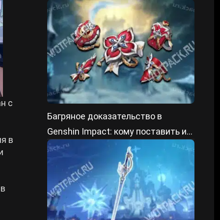
ГГ
н с
Багряное доказательство в
Genshin Impact: кому поставить и
я в
как получить
и
ав