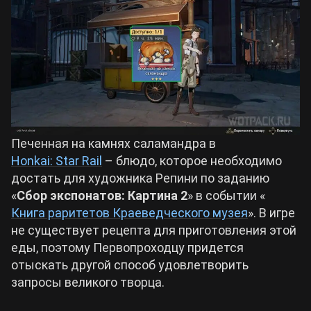
Билды Arknights: Endfield
Crimson Desert
Билды Wuthering Waves
Zenless Zone Zero
Билды Cyberpunk 2077
Kingdom Come: Deliverance 2
Печенная на камнях саламандра в
Билды Path of Exile 2
Honkai: Star Rail
– блюдо, которое необходимо
Path of Exile 2
достать для художника Репини по заданию
«
Сбор экспонатов: Картина 2
» в событии «
Книга раритетов Краеведческого музея
Wuthering Waves
». В игре
не существует рецепта для приготовления этой
еды, поэтому Первопроходцу придется
Roblox
отыскать другой способ удовлетворить
запросы великого творца.
Hogwarts Legacy