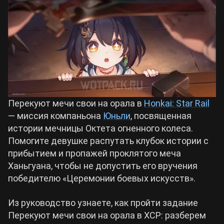
Билды Arknights: Endfield
Crimson Desert
Билды Wuthering Waves
Zenless Zone Zero
Билды Cyberpunk 2077
Kingdom Come: Deliverance 2
Перекуют мечи свои на орала в
Honkai: Star Rail
Билды Path of Exile 2
— миссия компаньона
Юньли
, посвященная
Path of Exile 2
истории мечницы Октета огненного колеса.
Помогите девушке распутать клубок истории с
прибытием и пропажей проклятого меча
Wuthering Waves
Ханьгуана, чтобы не допустить его вручения
победителю «Церемонии боевых искусств».
Roblox
Из руководство узнаете, как пройти задание
Перекуют мечи свои на орала в ХСР: разберем
Hogwarts Legacy