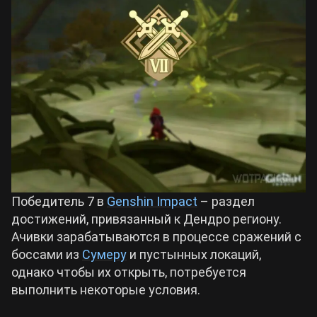
Билды Arknights: Endfield
Crimson Desert
Билды Wuthering Waves
Zenless Zone Zero
Билды Cyberpunk 2077
Kingdom Come: Deliverance 2
Билды Path of Exile 2
Path of Exile 2
Победитель 7 в
Genshin Impact
– раздел
Wuthering Waves
достижений, привязанный к Дендро региону.
Ачивки зарабатываются в процессе сражений с
боссами из
Сумеру
и пустынных локаций,
Roblox
однако чтобы их открыть, потребуется
выполнить некоторые условия.
Hogwarts Legacy