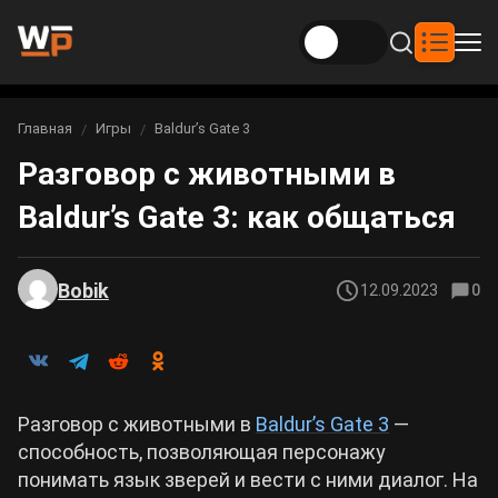
Новости
Главная
Игры
Baldur’s Gate 3
Вы здесь:
Разговор с животными в
Новости Genshin Impact
Игры
Baldur’s Gate 3: как общаться
Genshin Impact
Билды
Новости Honkai: Star Rail
Билды Genshin Impact
Интересное
Honkai: Star Rail
Bobik
12.09.2023
0
Новости Zenless Zone Zero
Рейтинги
Билды Honkai: Star Rail
Neverness to Everness
Аниме
Билды Zenless Zone Zero
Разговор с животными в
Baldur’s Gate 3
—
Gothic 1 Remake
способность, позволяющая персонажу
Фильмы и сериалы
Билды Neverness to Everness
понимать язык зверей и вести с ними диалог. На
Arknights: Endfield