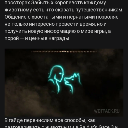
просторах Забытых королевств каждому
животному есть что сказать путешественникам.
Билды Arknights: Endfield
Общение с хвостатыми и пернатыми позволяет
Crimson Desert
не только интересно провести время, но и
Билды Wuthering Waves
получить новую информацию о мире игры, а
Zenless Zone Zero
порой — и ценные награды.
Билды Cyberpunk 2077
Kingdom Come: Deliverance 2
Билды Path of Exile 2
Path of Exile 2
Wuthering Waves
Roblox
В гайде перечислим все способы, как
Hogwarts Legacy
разговаривать с животными в Baldur’s Gate 3 и