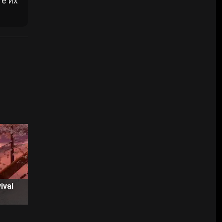
е их
ival