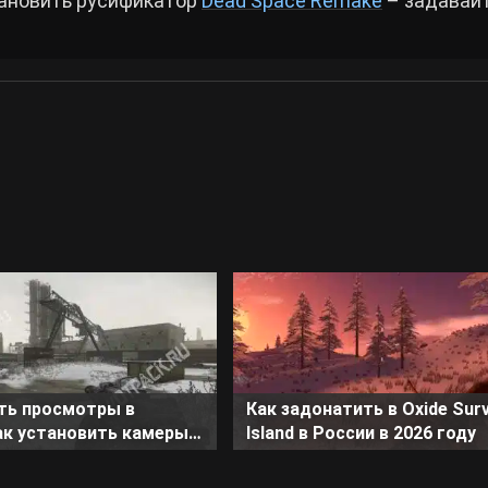
тановить русификатор
Dead Space Remake
– задавайт
ть просмотры в
Как задонатить в Oxide Surv
ак установить камеры
Island в России в 2026 году
ии Таможня