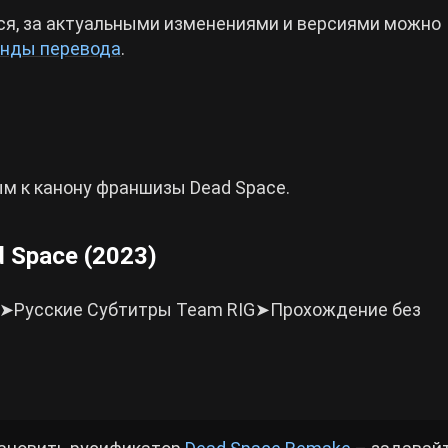
ся, за актуальными изменениями и версиями можно
анды перевода
.
м к канону франшизы Dead Space.
 Space (2023)
 1 ➤Русские Субтитры Team RIG➤Прохождение без