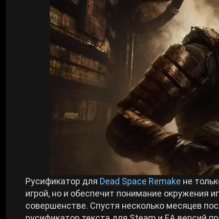
Билды Arknights: Endfield
Crimson Desert
Билды Wuthering Waves
Zenless Zone Zero
Билды Cyberpunk 2077
Kingdom Come: Deliverance 2
Билды Path of Exile 2
Path of Exile 2
Wuthering Waves
Roblox
Русификатор для
Dead Space Remake
не тольк
игрой, но и обеспечит понимание окружения 
совершенстве. Спустя несколько месяцев по
Hogwarts Legacy
русификатор текста для Steam и EA версий пр