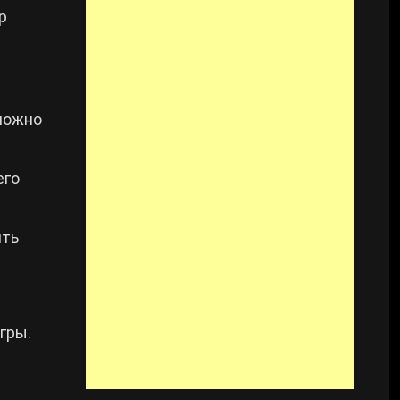
р
 можно
его
ить
гры.