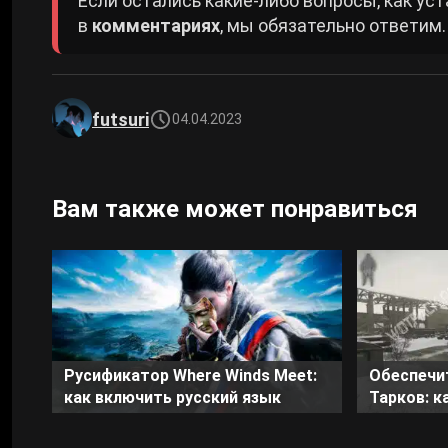
Если остались какие-либо вопросы, как ус
в
комментариях
, мы обязательно ответим.
futsuri
04.04.2023
Вам также может понравиться
Обеспечи
Русификатор Where Winds Meet:
Тарков: к
как включить русский язык
на локац