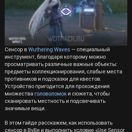
Билды Arknights: Endfield
Crimson Desert
Билды Wuthering Waves
Zenless Zone Zero
Билды Cyberpunk 2077
Сенсор в
Wuthering Waves
— специальный
Kingdom Come: Deliverance 2
инструмент, благодаря которому можно
просматривать различные важные объекты:
Билды Path of Exile 2
предметы коллекционирования, слабые места
Path of Exile 2
противников и подсказки для квестов.
Устройство пригодится для прохождения
Wuthering Waves
множества
головоломок
и сюжета, чтобы
сканировать местность и подсвечивать
значимые вещи.
Roblox
В этом гайде расскажем, как использовать
Hogwarts Legacy
сенсор в ВуВе и выполнить условие «Use Sensor