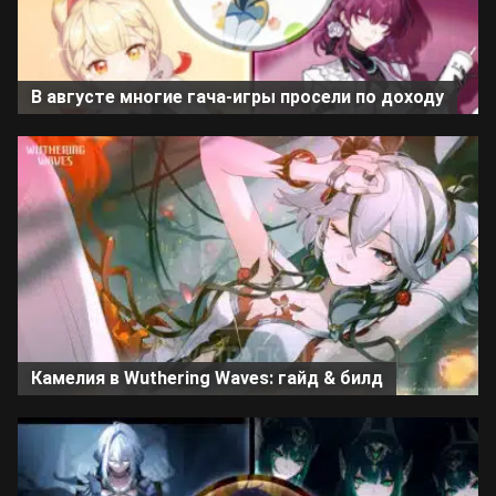
В августе многие гача-игры просели по доходу
Камелия в Wuthering Waves: гайд & билд