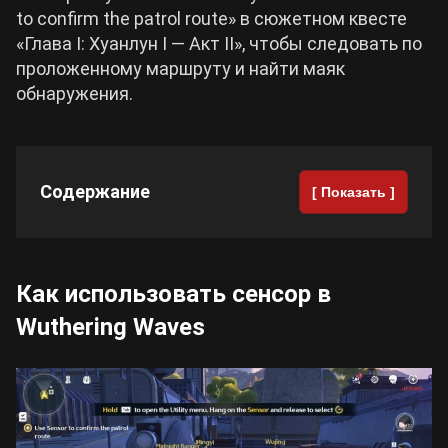
to confirm the patrol route» в сюжетном квесте
«Глава I: Хуанлун I — Акт II», чтобы следовать по
Cyberpunk 2077
проложенному маршруту и найти маяк
обнаружения.
Все игры
Содержание
[ Показать ]
Как использовать сенсор в
Wuthering Waves