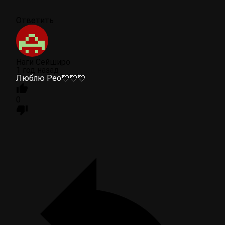
Ответить
Наги Сейширо
1 год назад
Люблю Рео💘💘💘
0