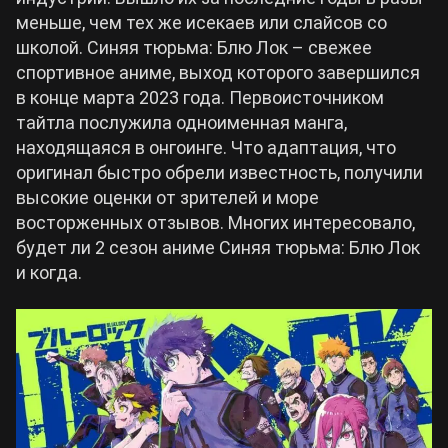
меньше, чем тех же исекаев или слайсов со
Билды Arknights: Endfield
школой. Синяя тюрьма: Блю Лок – свежее
Crimson Desert
спортивное аниме, выход которого завершился
в конце марта 2023 года. Первоисточником
Билды Wuthering Waves
Zenless Zone Zero
тайтла послужила одноименная манга,
находящаяся в онгоинге. Что адаптация, что
Билды Cyberpunk 2077
оригинал быстро обрели известность, получили
Kingdom Come: Deliverance 2
высокие оценки от зрителей и море
восторженных отзывов. Многих интересовало,
Билды Path of Exile 2
Path of Exile 2
будет ли 2 сезон аниме Синяя тюрьма: Блю Лок
и когда.
Wuthering Waves
Roblox
Hogwarts Legacy