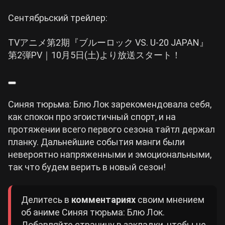
Сентябрьский трейлер:
TVアニメ第2期『ブルーロック VS. U-20 JAPAN』
第2弾PV｜10月5日(土)より放送スタート！
Синяя тюрьма: Блю Лок зарекомендовала себя,
как спокон про эгоистичный спорт, и на
протяжении всего первого сезона тайтл держал
планку. Дальнейшие события манги были
невероятно напряженными и эмоциональными,
так что будем верить в новый сезон!
Делитесь в
комментариях
своим мнением
об аниме Синяя тюрьма: Блю Лок.
Добавляйте страницу в закладки, чтобы не