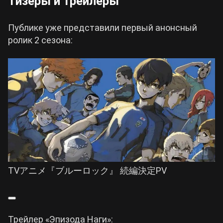
Тизеры и трейлеры
Публике уже представили первый анонсный
ролик 2 сезона:
TVアニメ『ブルーロック』 続編決定PV
Трейлер «Эпизода Наги»: