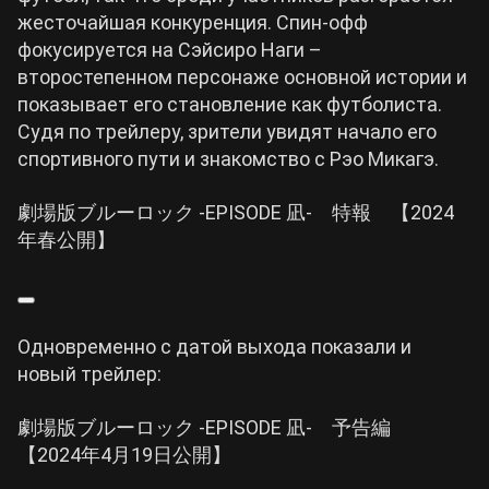
жесточайшая конкуренция. Спин-офф
фокусируется на Сэйсиро Наги –
второстепенном персонаже основной истории и
показывает его становление как футболиста.
Судя по трейлеру, зрители увидят начало его
спортивного пути и знакомство с Рэо Микагэ.
劇場版ブルーロック -EPISODE 凪- 特報 【2024
年春公開】
Одновременно с датой выхода показали и
новый трейлер:
劇場版ブルーロック -EPISODE 凪- 予告編
【2024年4月19日公開】