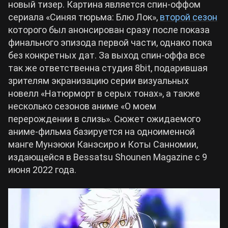
новый тизер. Картина является спин-оффом
сериала «Синяя тюрьма: Блю Лок»,
второй сезон
Билды Arknights: Endfield
которого был анонсирован сразу после показа
Crimson Desert
финального эпизода первой части, однако пока
Билды Wuthering Waves
без конкретных дат. За выход спин-оффа все
Zenless Zone Zero
так же ответственна студия 8bit, подарившая
зрителям экранизацию серии визуальных
Билды Cyberpunk 2077
Kingdom Come: Deliverance 2
новелл «Натюрморт в серых тонах», а также
несколько сезонов аниме «О моем
Билды Path of Exile 2
перерождении в слизь». Сюжет ожидаемого
Path of Exile 2
аниме-фильма базируется на одноименной
манге Мунэюки Канэсиро и Коты Санномии,
Wuthering Waves
издающейся в Bessatsu Shounen Magazine с 9
июня 2022 года.
Roblox
Hogwarts Legacy