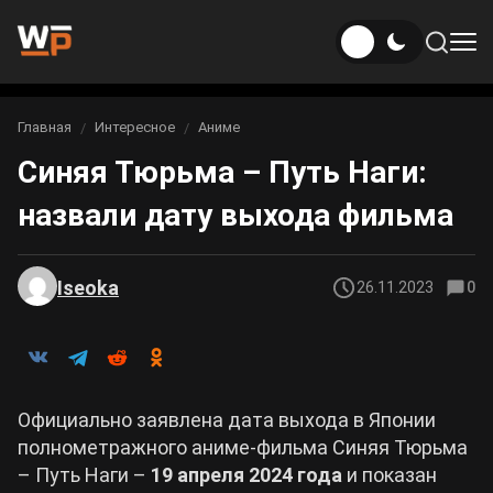
Новости
Главная
Интересное
Аниме
Вы здесь:
Синяя Тюрьма – Путь Наги:
Новости Genshin Impact
Игры
назвали дату выхода фильма
Genshin Impact
Билды
Новости Honkai: Star Rail
Билды Genshin Impact
Интересное
Honkai: Star Rail
Iseoka
26.11.2023
0
Новости Zenless Zone Zero
Рейтинги
Билды Honkai: Star Rail
Neverness to Everness
Аниме
Билды Zenless Zone Zero
Официально заявлена дата выхода в Японии
Gothic 1 Remake
полнометражного аниме-фильма Синяя Тюрьма
Фильмы и сериалы
Билды Neverness to Everness
– Путь Наги –
19 апреля 2024 года
и показан
Arknights: Endfield