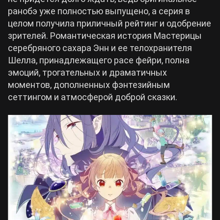
ранобэ уже полностью выпущено, а серия в
Билды Arknights: Endfield
целом получила приличный рейтинг и одобрение
Crimson Desert
зрителей. Романтическая история Мастерицы
серебряного сахара Энн и ее телохранителя
Билды Wuthering Waves
Zenless Zone Zero
Шелла, принадлежащего расе фейри, полна
эмоций, трогательных и драматичных
Билды Cyberpunk 2077
моментов, дополненных фэнтезийным
Kingdom Come: Deliverance 2
сеттингом и атмосферой доброй сказки.
Билды Path of Exile 2
Path of Exile 2
Wuthering Waves
Roblox
Hogwarts Legacy