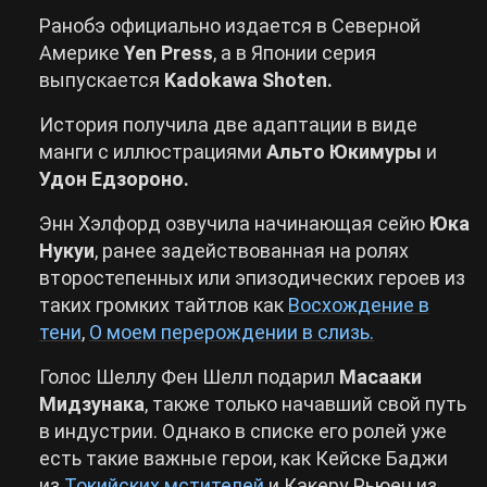
Ранобэ официально издается в Северной
Америке
Yen Press
, а в Японии серия
выпускается
Kadokawa Shoten.
История получила две адаптации в виде
манги с иллюстрациями
Альто Юкимуры
и
Удон Едзороно.
Энн Хэлфорд озвучила начинающая сейю
Юка
Нукуи
, ранее задействованная на ролях
второстепенных или эпизодических героев из
таких громких тайтлов как
Восхождение в
тени
,
О моем перерождении в слизь.
Голос Шеллу Фен Шелл подарил
Масааки
Мидзунака
, также только начавший свой путь
в индустрии. Однако в списке его ролей уже
есть такие важные герои, как Кейске Баджи
из
Токийских мстителей
и Какеру Рьюен из