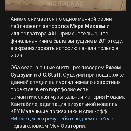
Аниме снимается по одноименной серии
лайт-новелл авторства
Мири Микавы
и
иллюстратора
Aki.
Примечательно, что
финальная книга была выпущена в 2015 году,
а экранизировать историю начали только в
2023.
Оба сезона аниме сняты режиссером
Ехэем
Судзуми
и
J.C.Staff
. Судзуми при поддержке
данной студии выпустил немало известных
проектов: в его портфолио есть
романтическая музыкальная история Нодамэ
Кантабиле, адаптация визуальной новеллы
KEY Маленькие проказники и спин-офф
«Может, я встречу тебя в подземелье?»
с
подзаголовком Меч Оратории.