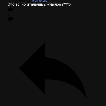
Ответить на
Виталик
Это точно итальянцы-унылое г***о
0