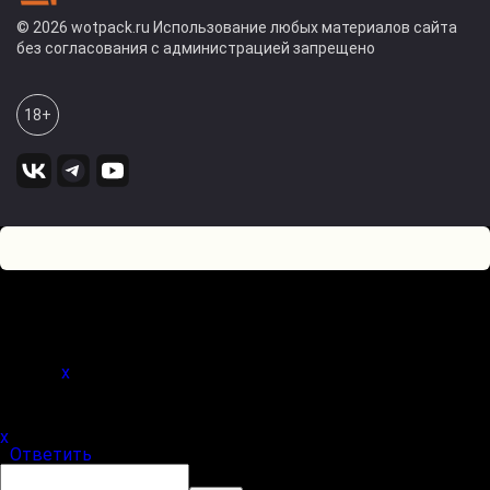
© 2026 wotpack.ru Использование любых материалов сайта
без согласования с администрацией запрещено
18+
3
0
Оставьте комментарий! Напишите, что думаете по поводу
статьи.
x
(
)
x
|
Ответить