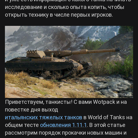
исследование и сколько опыта копить, чтобы
Билды Arknights: Endfield
открыть технику в числе первых игроков.
Crimson Desert
Билды Wuthering Waves
Zenless Zone Zero
Билды Cyberpunk 2077
Kingdom Come: Deliverance 2
Билды Path of Exile 2
Path of Exile 2
Wuthering Waves
Приветствуем, танкисты! С вами Wotpack и на
повестке дня выход
Roblox
итальянских тяжелых танков
в World of Tanks на
общем тесте
обновления 1.11.1
. В этой статье
рассмотрим порядок прокачки новых машин и
Hogwarts Legacy