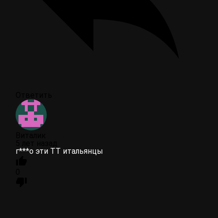
Ответить
Виталик
5 лет назад
г***о эти ТТ итальянцы
0