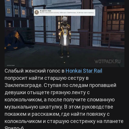
Билды Arknights: Endfield
Crimson Desert
Билды Wuthering Waves
Zenless Zone Zero
Билды Cyberpunk 2077
Kingdom Come: Deliverance 2
Билды Path of Exile 2
Path of Exile 2
Слабый женский голос в
Honkai Star Rail
попросит найти старшую сестру в
Заклепкограде. Ступая по следам пропавшей
Wuthering Waves
девушки отыщете грязную ленту с
колокольчиком, а после получите сломанную
Roblox
музыкальную шкатулку. В этом руководстве
покажем и расскажем, где найти повязку с
колокольчиком и старшую сестренку на планете
Hogwarts Legacy
Ярило-6.