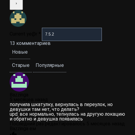
Current ye@r
*
13
комментариев
Новые
Старые
Популярные
Bazzinga
5 месяцев назад
получила шкатулку, вернулась в переулок, но
девушки там нет, что делать?
upd: все нормально, тепнулась на другую локацию
и обратно и девушка появилась
Последний раз редактировалось 5 месяцев назад
Bazzinga ем