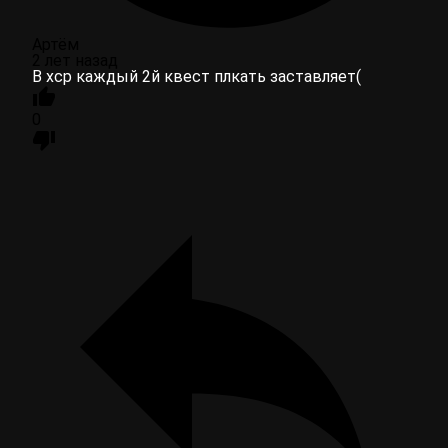
Артём
2 лет назад
В хср каждый 2й квест плкать заставляет(
0