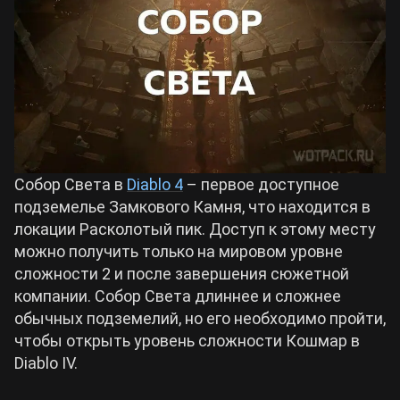
Билды Arknights: Endfield
Crimson Desert
Билды Wuthering Waves
Zenless Zone Zero
Билды Cyberpunk 2077
Kingdom Come: Deliverance 2
Собор Света в
Diablo 4
– первое доступное
Билды Path of Exile 2
подземелье Замкового Камня, что находится в
Path of Exile 2
локации Расколотый пик. Доступ к этому месту
можно получить только на мировом уровне
сложности 2 и после завершения сюжетной
Wuthering Waves
компании. Собор Света длиннее и сложнее
обычных подземелий, но его необходимо пройти,
Roblox
чтобы открыть уровень сложности Кошмар в
Diablo IV.
Hogwarts Legacy