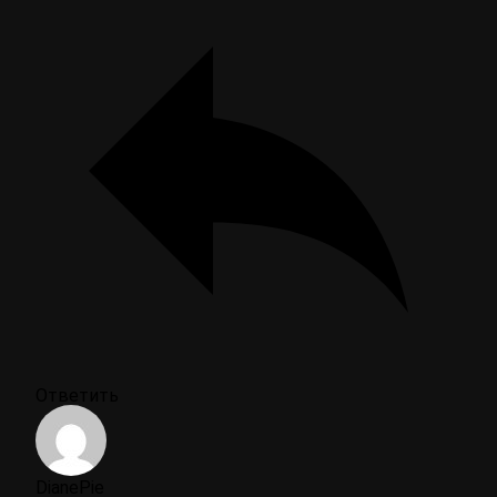
Ответить
DianePie