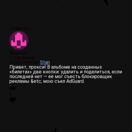
Ответить
Фаэтон
1 год назад
Ответить на
Stan
Привет, прокси! В альбоме на созданных
«билетах» две кнопки: удалить и поделиться, если
последней нет — её мог съесть блокировщик
рекламы &etc; мою съел AdGuard.
0