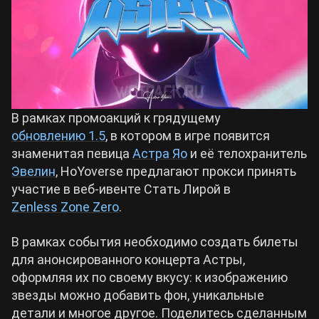
Билды Arknights: Endfield
Crimson Desert
Билды Wuthering Waves
Zenless Zone Zero
В рамках промоакций к грядущему
Билды Cyberpunk 2077
Kingdom Come: Deliverance 2
обновлению 1.5
, в котором в игре появится
знаменитая певица
Астра Яо
и её телохранитель
Билды Path of Exile 2
Эвелин
, HoYoverse предлагают прокси принять
Path of Exile 2
участие в веб-ивенте Стать Лирой в
Zenless Zone Zero
.
Wuthering Waves
В рамках события необходимо создать билеты
для анонсированного концерта Астры,
Roblox
оформляя их по своему вкусу: к изображению
звезды можно добавить фон, уникальные
Hogwarts Legacy
детали и многое другое. Поделитесь сделанным