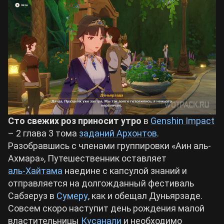
Билды Arknights: Endfield
Crimson Desert
Билды Wuthering Waves
Zenless Zone Zero
Билды Cyberpunk 2077
Kingdom Come: Deliverance 2
Билды Path of Exile 2
Сто свежих роз приносит утро
в
Genshin Impact
Path of Exile 2
– 2 глава 3 тома
заданий Архонтов
.
Разобравшись с членами группировки «Аин аль-
Wuthering Waves
Ахмара», Путешественник оставляет
аль-Хайтама
наедине с капсулой знаний и
отправляется на долгожданный фестиваль
Roblox
Сабзеруз в
Сумеру
, как и обещал Дуньярзаде.
Совсем скоро наступит день рождения малой
Hogwarts Legacy
властительницы
Кусанали
и необходимо