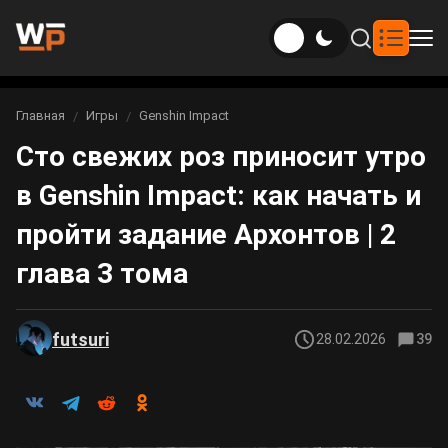
Новости
Главная
Игры
Genshin Impact
Вы здесь:
Сто свежих роз приносит утро
Новости Genshin Impact
Игры
в Genshin Impact: как начать и
Genshin Impact
Билды
Новости Honkai: Star Rail
пройти задание Архонтов | 2
Билды Genshin Impact
Интересное
Honkai: Star Rail
глава 3 тома
Новости Zenless Zone Zero
Рейтинги
Билды Honkai: Star Rail
Neverness to Everness
futsuri
28.02.2026
39
Аниме
Билды Zenless Zone Zero
Gothic 1 Remake
Фильмы и сериалы
Билды Neverness to Everness
Arknights: Endfield