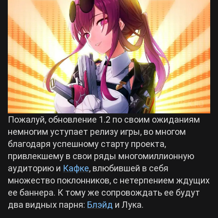
Билды Arknights: Endfield
Crimson Desert
Билды Wuthering Waves
Zenless Zone Zero
Билды Cyberpunk 2077
Kingdom Come: Deliverance 2
Билды Path of Exile 2
Path of Exile 2
Пожалуй, обновление 1.2 по своим ожиданиям
немногим уступает релизу игры, во многом
благодаря успешному старту проекта,
Wuthering Waves
привлекшему в свои ряды многомиллионную
аудиторию и
Кафке
, влюбившей в себя
Roblox
множество поклонников, с нетерпением ждущих
ее баннера. К тому же сопровождать ее будут
два видных парня:
Блэйд
и Лука.
Hogwarts Legacy