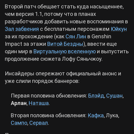
Второй патч обещает стать куда насыщеннее,
Cyberpunk 2077
чем версия 1.1, потому что в планах
разработчиков добавить новые воспоминания в
Зал забвения
с бесплатным персонажем
Юйкун
Все игры
за их прохождение (как
Сян Лин
в Genshin
Impact за этажи
Витой Бездны
), ввести еще
один мир в
Виртуальную вселенную
и выпустить
продолжение сюжета Лофу Сяньчжоу.
Инсайдеры опережают официальный анонс и
уже слили порядок баннеров:
Первая половина обновления:
Блэйд
,
Сушан
,
Арлан
,
Наташа
.
Вторая половина обновления:
Кафка
, Лука,
Сампо
,
Сервал
.