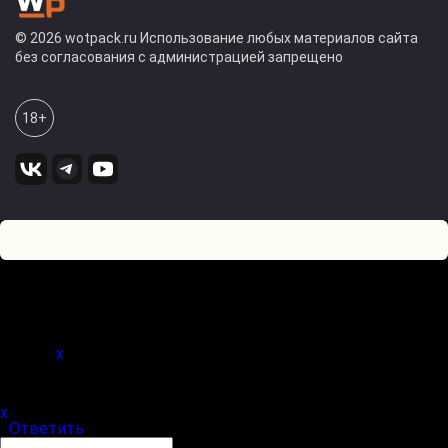
© 2026 wotpack.ru Использование любых материалов сайта
без согласования с администрацией запрещено
18+
1
0
Оставьте комментарий! Напишите, что думаете по поводу
статьи.
x
(
)
x
|
Ответить