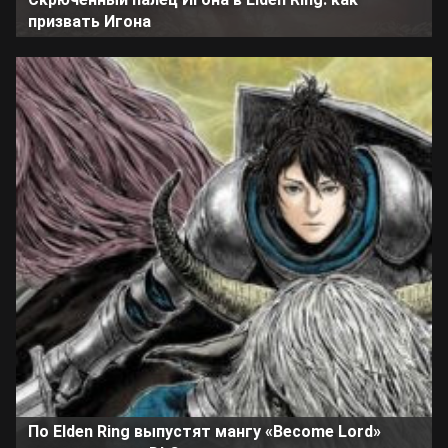
призвать Игона
По Elden Ring выпустят мангу «Become Lord»