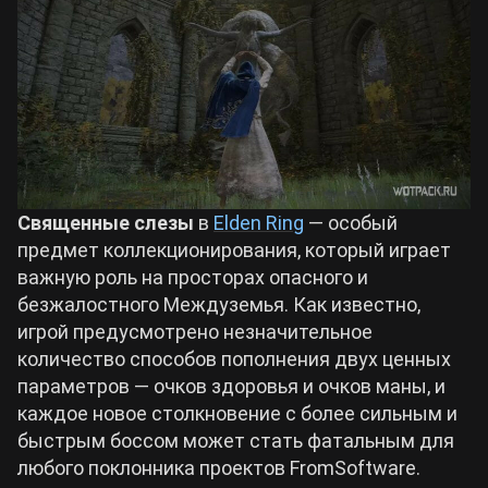
Билды Arknights: Endfield
Crimson Desert
Билды Wuthering Waves
Zenless Zone Zero
Билды Cyberpunk 2077
Kingdom Come: Deliverance 2
Священные слезы
в
Elden Ring
— особый
Билды Path of Exile 2
предмет коллекционирования, который играет
Path of Exile 2
важную роль на просторах опасного и
безжалостного Междуземья. Как известно,
игрой предусмотрено незначительное
Wuthering Waves
количество способов пополнения двух ценных
параметров — очков здоровья и очков маны, и
Roblox
каждое новое столкновение с более сильным и
быстрым боссом может стать фатальным для
любого поклонника проектов FromSoftware.
Hogwarts Legacy