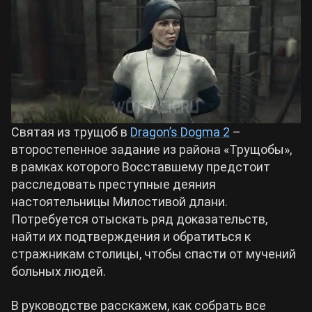
Билды Arknights: Endfield
Crimson Desert
Билды Wuthering Waves
Zenless Zone Zero
Билды Cyberpunk 2077
Kingdom Come: Deliverance 2
Святая из трущоб в
Dragon’s Dogma 2
–
второстепенное задание из района «Трущобы»,
Билды Path of Exile 2
в рамках которого Восставшему предстоит
Path of Exile 2
расследовать преступные деяния
настоятельницы Милостивой длани.
Wuthering Waves
Потребуется отыскать ряд доказательств,
найти их подтверждения и обратиться к
стражникам столицы, чтобы спасти от мучений
Roblox
больных людей.
Hogwarts Legacy
В руководстве расскажем, как собрать все