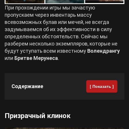
При прохождении игры мы зачастую
Cyberpunk 2077
пропускаем через инвентарь массу
всевозможных булав или мечей, не всегда
задумываемся об их эффективности в силу
Все игры
определенных обстоятельств. Сейчас мы
разберем несколько экземпляров, которые не
будут уступать всем известному
Волендрангу
или
Бритве Мерунеса
.
Содержание
[ Показать ]
Призрачный клинок