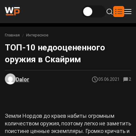
Новости
Главная
Интересное
Вы здесь:
ТОП-10 недооцененного
Новости Genshin Impact
Игры
оружия в Скайрим
Genshin Impact
Билды
Новости Honkai: Star Rail
Билды Genshin Impact
Интересное
Honkai: Star Rail
Dalor
05.06.2021
2
Новости Zenless Zone Zero
Рейтинги
Билды Honkai: Star Rail
Neverness to Everness
Аниме
Билды Zenless Zone Zero
Земли Нордов до краев набиты огромным
Gothic 1 Remake
количеством оружия, поэтому легко не заметить
Фильмы и сериалы
Билды Neverness to Everness
поистине ценные экземпляры. Громко кричать и
Arknights: Endfield