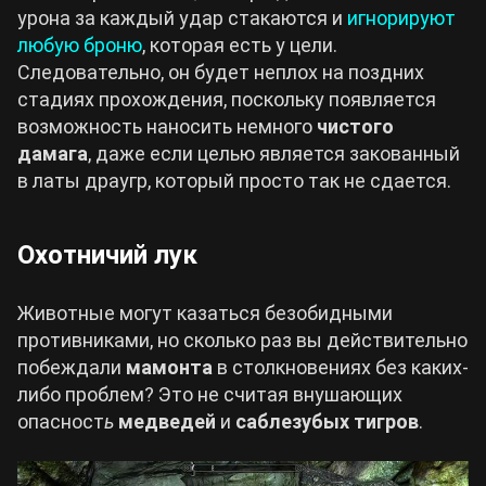
урона за каждый удар стакаются и
игнорируют
любую броню
, которая есть у цели.
Следовательно, он будет неплох на поздних
стадиях прохождения, поскольку появляется
возможность наносить немного
чистого
дамага
, даже если целью является закованный
в латы драугр, который просто так не сдается.
Охотничий лук
Животные могут казаться безобидными
противниками, но сколько раз вы действительно
побеждали
мамонта
в столкновениях без каких-
либо проблем? Это не считая внушающих
опасност
ь
медведей
и
саблезубых тигров
.