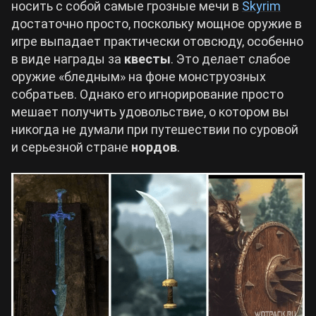
носить с собой самые грозные мечи в
Skyrim
достаточно просто, поскольку мощное оружие в
Билды Arknights: Endfield
игре выпадает практически отовсюду, особенно
Crimson Desert
в виде награды за
квесты
. Это делает слабое
Билды Wuthering Waves
оружие «бледным» на фоне монструозных
Zenless Zone Zero
собратьев. Однако его игнорирование просто
мешает получить удовольствие, о котором вы
Билды Cyberpunk 2077
Kingdom Come: Deliverance 2
никогда не думали при путешествии по суровой
и серьезной стране
нордов
.
Билды Path of Exile 2
Path of Exile 2
Wuthering Waves
Roblox
Hogwarts Legacy