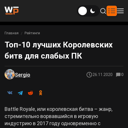
Новости
Главная
Рейтинги
Вы здесь:
Топ-10 лучших Королевских
Новости Genshin Impact
Игры
битв для слабых ПК
Genshin Impact
Билды
Новости Honkai: Star Rail
Билды Genshin Impact
Интересное
Honkai: Star Rail
Sergio
26.11.2020
0
Новости Zenless Zone Zero
Рейтинги
Билды Honkai: Star Rail
Neverness to Everness
Аниме
Билды Zenless Zone Zero
Battle Royale, или королевская битва – жанр,
Gothic 1 Remake
стремительно ворвавшийся в игровую
Фильмы и сериалы
Билды Neverness to Everness
индустрию в 2017 году одновременно с
Arknights: Endfield