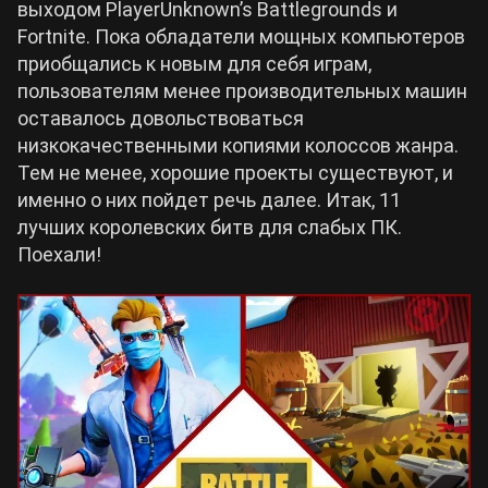
выходом PlayerUnknown’s Battlegrounds и
Fortnite. Пока обладатели мощных компьютеров
Билды Arknights: Endfield
приобщались к новым для себя играм,
Crimson Desert
пользователям менее производительных машин
Билды Wuthering Waves
оставалось довольствоваться
Zenless Zone Zero
низкокачественными копиями колоссов жанра.
Тем не менее, хорошие проекты существуют, и
Билды Cyberpunk 2077
Kingdom Come: Deliverance 2
именно о них пойдет речь далее. Итак, 11
лучших королевских битв для слабых ПК.
Билды Path of Exile 2
Поехали!
Path of Exile 2
Wuthering Waves
Roblox
Hogwarts Legacy