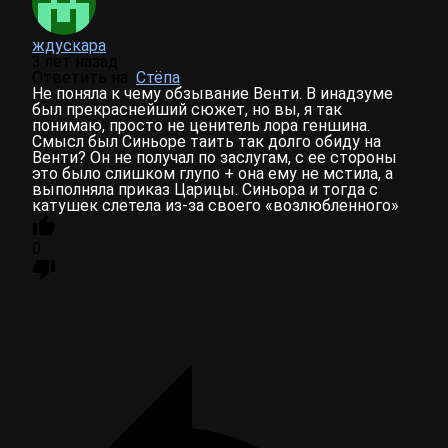
ждускара
3 лет назад
Ответить на
Стёпа
Не поняла к чему обзывание Венти. В инадзуме
был прекраснейший сюжет, но вы, я так
понимаю, просто не ценитель лора геншина.
Смысл был Синьоре таить так долго обиду на
Венти? Он не получал по заслугам, с ее стороны
это было слишком глупо + она ему не мстила, а
выполняла приказ Царицы. Синьора и тогда с
катушек слетела из-за своего «возлюбленного»
0