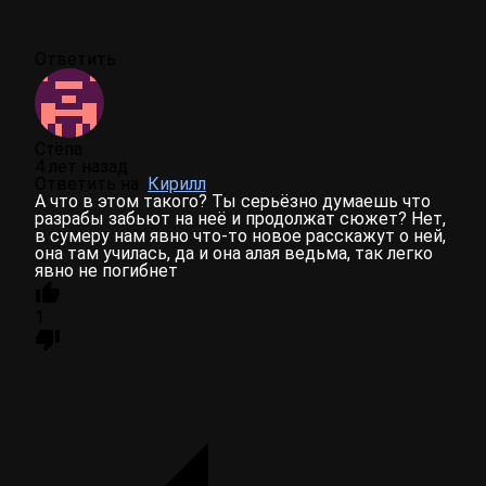
Ответить
Стёпа
4 лет назад
Ответить на
Кирилл
А что в этом такого? Ты серьёзно думаешь что
разрабы забьют на неё и продолжат сюжет? Нет,
в сумеру нам явно что-то новое расскажут о ней,
она там училась, да и она алая ведьма, так легко
явно не погибнет
1