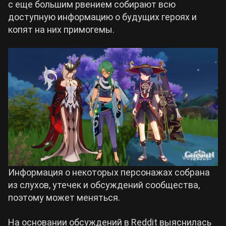
с еще большим рвением собирают всю
доступную информацию о будущих героях и
Билды Arknights: Endfield
копят на них примогемы.
Crimson Desert
Билды Wuthering Waves
Zenless Zone Zero
Билды Cyberpunk 2077
Kingdom Come: Deliverance 2
Билды Path of Exile 2
Path of Exile 2
Wuthering Waves
Информация о некоторых персонажах собрана
из слухов, утечек и обсуждений сообщества,
Roblox
поэтому может меняться.
Hogwarts Legacy
На основании обсуждений в Reddit выяснилась