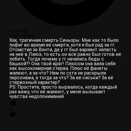
Kartoska
4 лет назад
Хах, трагичная смерть Синьоры. Мне как то было
пофиг во время её смерти, хотя я был рад за гг.
Отомстил за Вэнти, да у гг был вариант напасть
на неё в Лиюэ, то есть он всё равно был готов её
побить. Тогда почему у гг начались беды с
башкой?! Она твой враг! Плюсом она вела себя
как высокомерная стерва. Плюс её фанаты
жалеют, а за что? Нам по сути не раскрыли
персонажа, а тогда за что? За её сиськи? За её
стервозный характер?
P.S. Простите, просто вырвалось, когда каждый
раз вижу, что её жалеют, у меня вызывает
чувства недопониманий
2