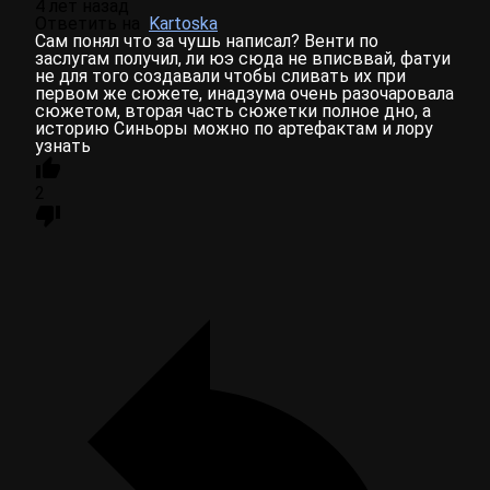
4 лет назад
Ответить на
Kartoska
Сам понял что за чушь написал? Венти по
заслугам получил, ли юэ сюда не вписввай, фатуи
не для того создавали чтобы сливать их при
первом же сюжете, инадзума очень разочаровала
сюжетом, вторая часть сюжетки полное дно, а
историю Синьоры можно по артефактам и лору
узнать
2