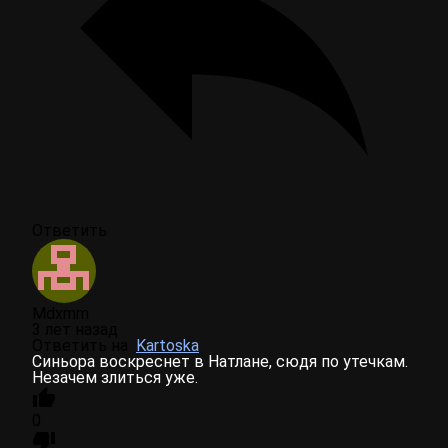
Ответить
Mdxmm
3 лет назад
Ответить на
Kartoska
Синьора воскреснет в Натлане, сюдя по утечкам.
Незачем злиться уже.
0