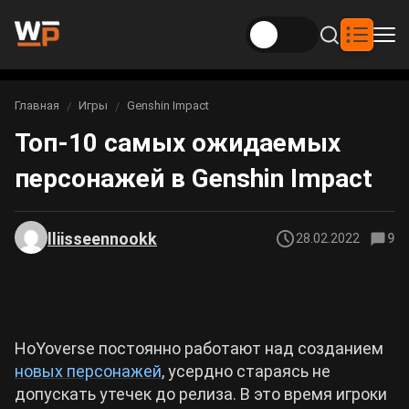
Новости
Главная
Игры
Genshin Impact
Вы здесь:
Топ-10 самых ожидаемых
Новости Genshin Impact
Игры
персонажей в Genshin Impact
Genshin Impact
Билды
Новости Honkai: Star Rail
Билды Genshin Impact
Интересное
Honkai: Star Rail
lliisseennookk
28.02.2022
9
Новости Zenless Zone Zero
Рейтинги
Билды Honkai: Star Rail
Neverness to Everness
Аниме
Билды Zenless Zone Zero
HoYoverse постоянно работают над созданием
Gothic 1 Remake
новых персонажей
, усердно стараясь не
Фильмы и сериалы
Билды Neverness to Everness
допускать утечек до релиза. В это время игроки
Arknights: Endfield