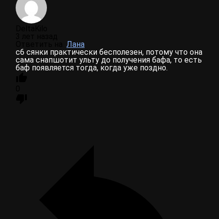
DeltaKilo
3 лет назад
Ответить на
Лана
c6 сянки практически бесполезен, потому что она
сама снапшотит ульту до получения бафа, то есть
баф появляется тогда, когда уже поздно.
0