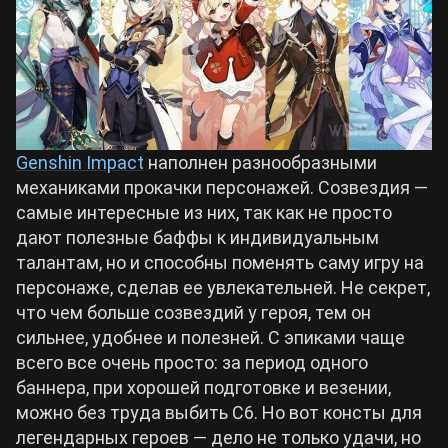
Билды Arknights: Endfield
Crimson Desert
Билды Wuthering Waves
Zenless Zone Zero
Genshin Impact
наполнен разнообразными
Билды Cyberpunk 2077
Kingdom Come: Deliverance 2
механиками прокачки персонажей. Созвездия —
самые интересные из них, так как не просто
Билды Path of Exile 2
дают полезные баффы к индивидуальным
Path of Exile 2
талантам, но и способны поменять саму игру на
персонаже, сделав ее увлекательней. Не секрет,
Wuthering Waves
что чем больше созвездий у героя, тем он
сильнее, удобнее и полезней. С эпиками чаще
всего все очень просто: за период одного
Roblox
баннера, при хорошей подготовке и везении,
можно без труда выбить С6. Но вот консты для
Hogwarts Legacy
легендарных героев — дело не только удачи, но