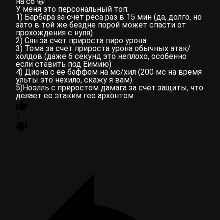
на с6 😀
У меня это персональный топ:
1) Барбара за счет реса раз в 15 мин (да, долго, но
зато в той же бездне порой может спасти от
прохождения с нуля)
2) Сян за счет прироста пиро урона
3) Тома за счет прироста урона обычных атак/
холдов (даже 6 секунд это неплохо, особенно
если ставить под Еимию)
4) Диона с ее баффом на мс/хил (200 мс на время
ульты это нехило, скажу я вам)
5)Ноэлль с приростом дамага за счет защиты, что
делает ее этаким гео архонтом
1