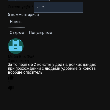
Current ye@r
*
5
комментариев
Новые
Старые
Популярные
Мейн Янь Фэй
3 лет назад
За то первые 2 консты у деда в всяких дандах
при прохождении с людьми удобные, 2 конста
вообще спаситель
1