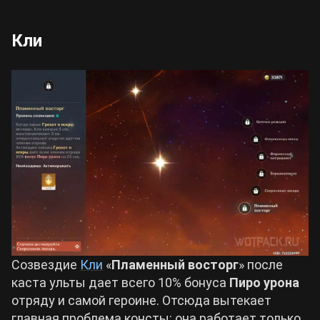
Кли
Созвездие
Кли
«
Пламенный восторг
» после
каста ульты дает всего 10% бонуса
Пиро урона
отряду и самой героине. Отсюда вытекает
главная проблема консты: она работает только