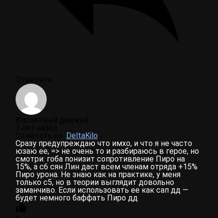
Ответить
Кислотный диджей
3 лет назад
Ответить на
DeltaKilo
Сразу предупреждаю что имхо, и что я не часто
юзаю ее, => не очень то и разбираюсь в герое, но
смотри: гоба понизит сопротивление Пиро на
15%, а с6 сян Лин даст всем членам отряда +15%
Пиро урона. Не знаю как на практике, у меня
только с5, но в теории выглядит довольно
заманчиво. Если использовать ее как сап дд —
будет немного баффать Пиро дд