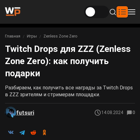
Новости
Главная
Игры
Zenless Zone Zero
Вы здесь:
Twitch Drops для ZZZ (Zenless
Новости Genshin Impact
Игры
Zone Zero): как получить
Genshin Impact
Билды
Новости Honkai: Star Rail
подарки
Билды Genshin Impact
Интересное
Honkai: Star Rail
Новости Zenless Zone Zero
Разбираем, как получить все награды за Twitch Drops
Рейтинги
в ZZZ зрителям и стримерам площадки.
Билды Honkai: Star Rail
Neverness to Everness
Аниме
futsuri
14.08.2024
0
Билды Zenless Zone Zero
Gothic 1 Remake
Фильмы и сериалы
Билды Neverness to Everness
Arknights: Endfield