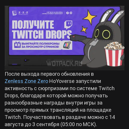
Билды Arknights: Endfield
Crimson Desert
Билды Wuthering Waves
Zenless Zone Zero
Билды Cyberpunk 2077
Kingdom Come: Deliverance 2
Билды Path of Exile 2
Path of Exile 2
После выхода первого обновления в
Zenless Zone Zero
HoYoverse запустили
Wuthering Waves
активность с сюрпризами по системе Twitch
Drops, благодаря которой можно получать
разнообразные награды внутри игры за
Roblox
просмотр прямых трансляций на площадке
Twitch. Поучаствовать в раздаче можно с 14
Hogwarts Legacy
августа до 3 сентября (05:00 по МСК).