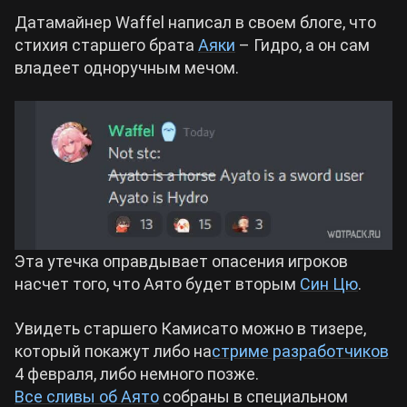
Датамайнер Waffel написал в своем блоге, что
Cyberpunk 2077
стихия старшего брата
Аяки
– Гидро, а он сам
владеет одноручным мечом.
Все игры
Эта утечка оправдывает опасения игроков
насчет того, что Аято будет вторым
Син Цю
.
Увидеть старшего Камисато можно в тизере,
который покажут либо на
стриме разработчиков
4 февраля, либо немного позже.
Все сливы об Аято
собраны в специальном