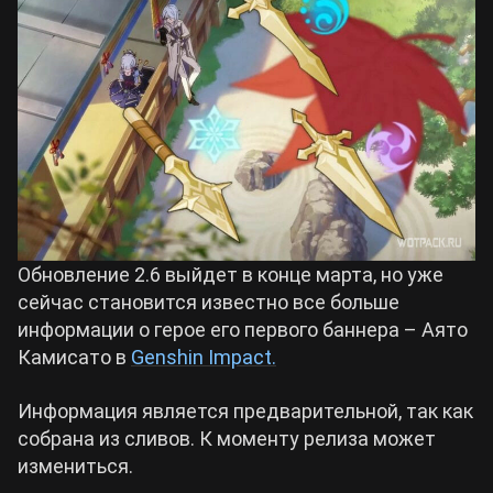
Билды Arknights: Endfield
Crimson Desert
Билды Wuthering Waves
Zenless Zone Zero
Билды Cyberpunk 2077
Kingdom Come: Deliverance 2
Билды Path of Exile 2
Path of Exile 2
Обновление 2.6 выйдет в конце марта, но уже
сейчас становится известно все больше
информации о герое его первого баннера – Аято
Wuthering Waves
Камисато в
Genshin Impact.
Roblox
Информация является предварительной, так как
собрана из сливов. К моменту релиза может
измениться.
Hogwarts Legacy