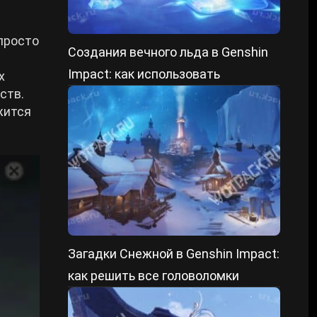
 просто
Создания вечного льда в Genshin
Impact: как использовать
х
ств.
жится
Загадки Снежной в Genshin Impact:
как решить все головоломки