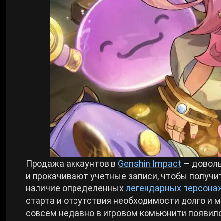
Билды Arknights: Endfield
Crimson Desert
Билды Wuthering Waves
Zenless Zone Zero
Билды Cyberpunk 2077
Kingdom Come: Deliverance 2
Билды Path of Exile 2
Path of Exile 2
Wuthering Waves
Продажа аккаунтов в
Genshin Impact
— доволь
и прокачивают учетные записи, чтобы получит
Roblox
наличие определенных
легендарных персона
старта и отсутствия необходимости долго и м
Hogwarts Legacy
совсем недавно в игровом комьюнити появилс