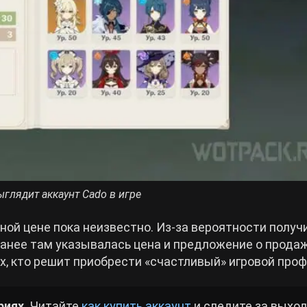
ыглядит аккаунт Cado в игре
нной цене пока неизвестно. Из-за вероятности получ
ранее там указывалась цена и предложение о продаж
х, кто решит приобрести «счастливый» игровой проф
иях.
Читайте
как купить аккаунт
и следите за выхо