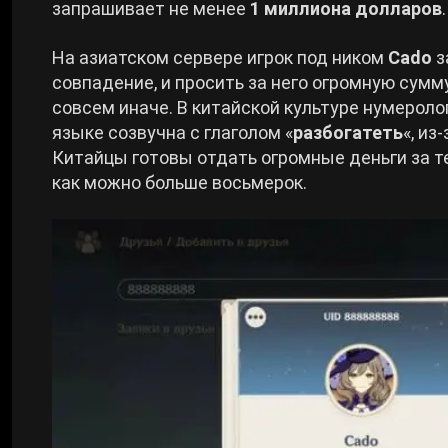
запрашивает не менее
1 миллиона долларов
.
Cyberpunk 2077
На азиатском сервере игрок под ником
Cado
з
совпадение, и просить за него огромную сумм
Все игры
совсем иначе. В китайской культуре нумероло
языке созвучна с глаголом «
разбогатеть
«, и
Китайцы готовы отдать огромные деньги за 
как можно больше восьмерок.