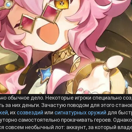
но обычное дело. Некоторые игроки специально со
ь за них деньги. Зачастую поводом для этого стано
жей
, их
созвездий
или
сигнатурных оружий
для быст
уторно самостоятельно прокачивать героев. Однако
я совсем необычный лот: аккаунт, за который влад