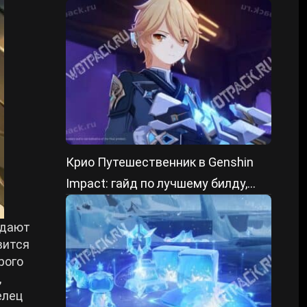
победить
Крио Путешественник в Genshin
Impact: гайд по лучшему билду,
артефактам и отрядам
здают
вится
рого
,
елец