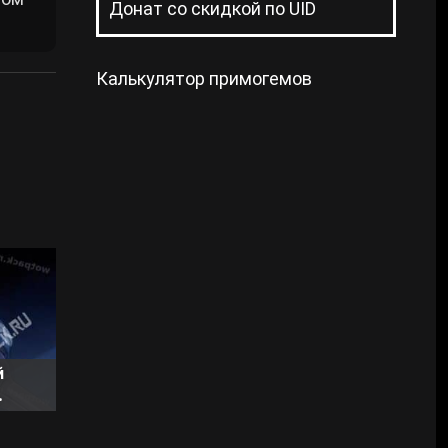
Донат со скидкой по UID
Калькулятор примогемов
й