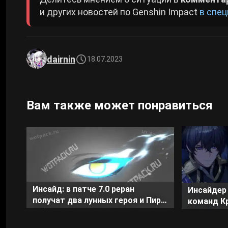
и других новостей по Genshin Impact
в спец
dairnin
18.07.2023
Вам также может понравиться
Инсайд: в патче 7.0 реран
Инсайдер 
получат два лунных героя и Пиро
команд Кр
мейн-дд в Genshin Impact
Impact