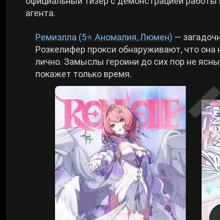
официальный тизер с демонстрацией работы 
агента.
Cyberpunk 2077
Ремиэлла (5⭐ Аномалия, Люмен)
— загадочн
Розкелифер прокси обнаруживают, что она н
Все игры
лично. Замыслы героини до сих пор не ясны
покажет только время.