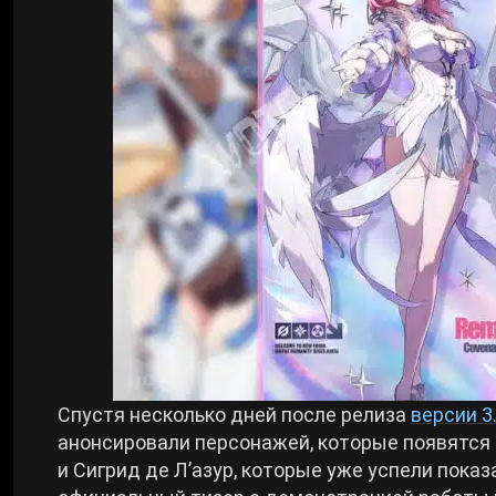
Билды Arknights: Endfield
Crimson Desert
Билды Wuthering Waves
Zenless Zone Zero
Билды Cyberpunk 2077
Kingdom Come: Deliverance 2
Билды Path of Exile 2
Path of Exile 2
Wuthering Waves
Roblox
Спустя несколько дней после релиза
версии 3
анонсировали персонажей, которые появятся 
и Сигрид де Л’азур, которые уже успели пока
Hogwarts Legacy