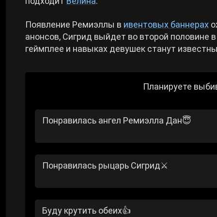
подходит
Велина
.
Появление Ремиэллы в
ивентовых баннерах
о
анонсов, Сигрид выйдет во второй половине 
геймплее и навыках девушек станут известны 
Планируете выби
Понравилась ангел Ремиэлла Дан😇
Понравилась рыцарь Сигрид⚔️
Буду крутить обеих👍