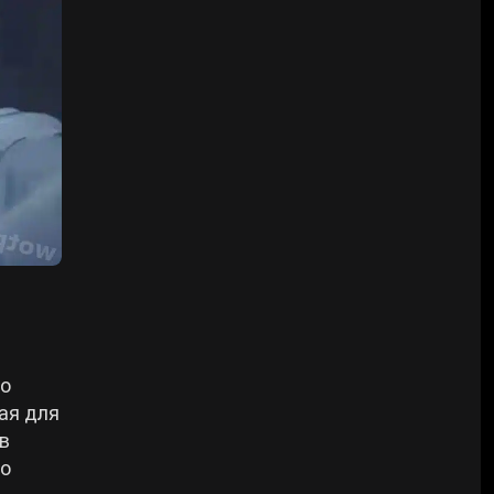
но
ая для
в
шо