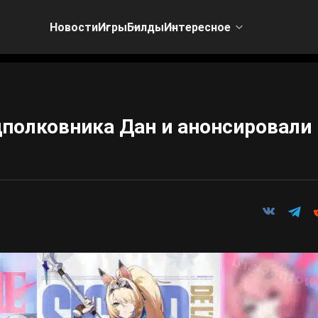
Новости
Игры
Билды
Интересное
дполковника Дан и анонсировали