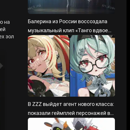
Балерина из России воссоздала
ю на
ней
музыкальный клип «Танго вдвоем»
ех зол
из ZZZ
В ZZZ выйдет агент нового класса:
показали геймплей персонажей в
патче 3.2