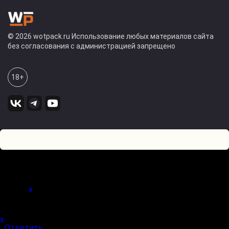
© 2026 wotpack.ru Использование любых материалов сайта
без согласования с администрацией запрещено
18+
0
Оставьте комментарий! Напишите, что думаете по поводу
статьи.
x
(
)
x
|
Ответить