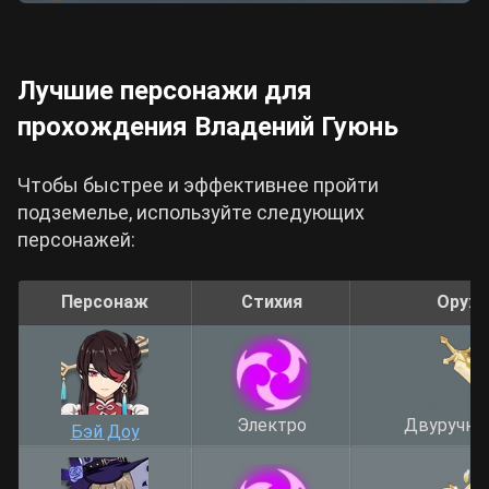
Лучшие персонажи для
прохождения Владений Гуюнь
Чтобы быстрее и эффективнее пройти
подземелье, используйте следующих
персонажей:
Персонаж
Стихия
Оруж
Электро
Двуручны
Бэй Доу