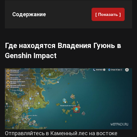
Cyberpunk 2077
Содержание
[ Показать ]
Все игры
Где находятся Владения Гуюнь в
Genshin Impact
Отправляйтесь в Каменный лес на востоке