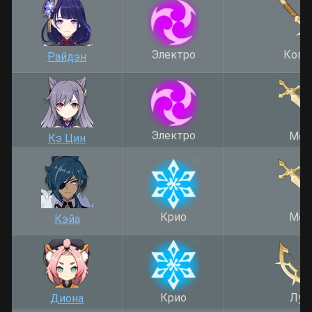
Электро
Копь
Райдэн
Электро
Меч
Кэ Цин
Крио
Меч
Кэйа
Крио
Лук
Диона