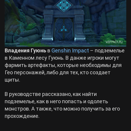
Билды Arknights: Endfield
Crimson Desert
Билды Wuthering Waves
Zenless Zone Zero
Билды Cyberpunk 2077
Владения Гуюнь
в
Genshin Impact
– подземелье
Kingdom Come: Deliverance 2
в Каменном лесу Гуюнь. В данже игроки могут
фармить артефакты, которые необходимы для
Билды Path of Exile 2
Path of Exile 2
Гео персонажей, либо для тех, кто создает
щиты.
Wuthering Waves
В руководстве рассказано, как найти
подземелье, как в него попасть и одолеть
Roblox
монстров. А также, что можно получить за его
прохождение.
Hogwarts Legacy