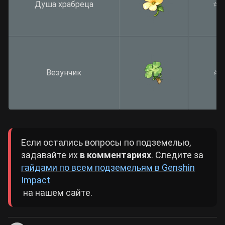
Душа храбреца
⭐️⭐️
Везунчик
⭐️⭐️
Если остались вопросы по подземелью,
задавайте их
в комментариях
. Следите за
гайдами по всем подземельям в Genshin
Impact
на нашем сайте.