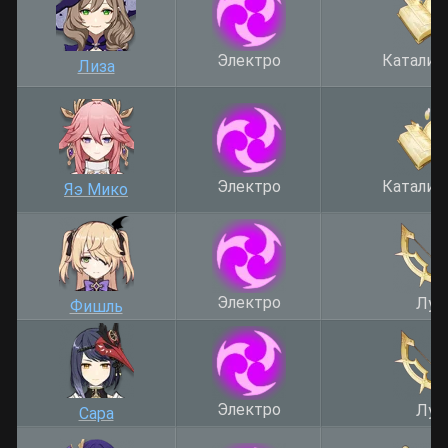
Электро
Катализ
Лиза
Электро
Катализ
Яэ Мико
Электро
Лук
Фишль
Электро
Лук
Сара