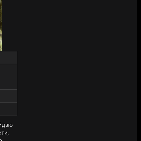
айдзю
ти,
а