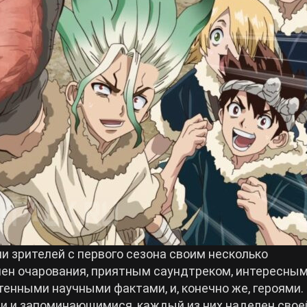
и зрителей с первого сезона своим несколько
шен очарования, приятным саундтреком, интересны
нными научными фактами, и, конечно же, героями.
и и запоминающимися, каждый из них наделен свое