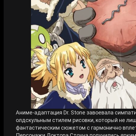
Билды Arknights: Endfield
Crimson Desert
Билды Wuthering Waves
Zenless Zone Zero
Билды Cyberpunk 2077
Kingdom Come: Deliverance 2
Билды Path of Exile 2
Path of Exile 2
Wuthering Waves
Roblox
Аниме-адаптация Dr. Stone завоевала симпати
олдскульным стилем рисовки, который не ли
фантастическим сюжетом с гармонично вплете
Hogwarts Legacy
Персонажи Доктора Стоуна получились ярким