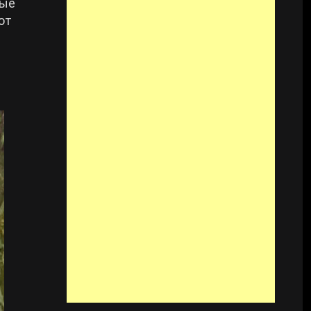
ные
ют