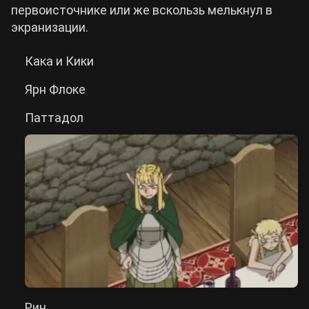
первоисточнике или же вскользь мелькнул в
экранизации.
Кака и Кики
Ярн Флоке
Паттадол
Рин