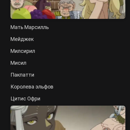
Мать Марсилль
Мейджек
Милсирил
Мисил
Пакпатти
Королева эльфов
Цитис Офри