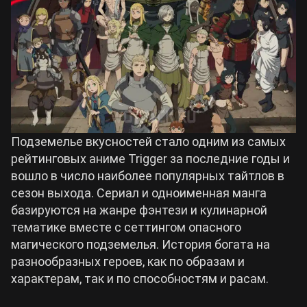
Билды Arknights: Endfield
Crimson Desert
Билды Wuthering Waves
Zenless Zone Zero
Билды Cyberpunk 2077
Kingdom Come: Deliverance 2
Подземелье вкусностей стало одним из самых
Билды Path of Exile 2
рейтинговых аниме Trigger за последние годы и
Path of Exile 2
вошло в число наиболее популярных тайтлов в
сезон выхода. Сериал и одноименная манга
базируются на жанре фэнтези и кулинарной
Wuthering Waves
тематике вместе с сеттингом опасного
магического подземелья. История богата на
Roblox
разнообразных героев, как по образам и
характерам, так и по способностям и расам.
Hogwarts Legacy