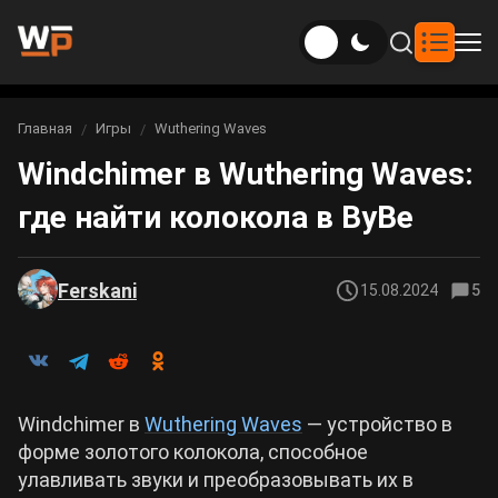
Новости
Главная
Игры
Wuthering Waves
Вы здесь:
Windchimer в Wuthering Waves:
Новости Genshin Impact
Игры
где найти колокола в ВуВе
Genshin Impact
Билды
Новости Honkai: Star Rail
Билды Genshin Impact
Интересное
Honkai: Star Rail
Ferskani
15.08.2024
5
Новости Zenless Zone Zero
Рейтинги
Билды Honkai: Star Rail
Neverness to Everness
Аниме
Билды Zenless Zone Zero
Windchimer в
Wuthering Waves
— устройство в
Gothic 1 Remake
форме золотого колокола, способное
Фильмы и сериалы
Билды Neverness to Everness
улавливать звуки и преобразовывать их в
Arknights: Endfield