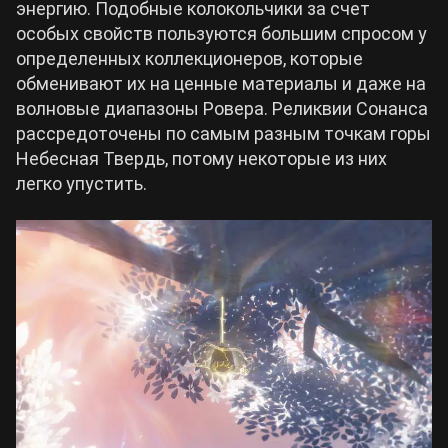
энергию. Подобные колокольчики за счет
особых свойств пользуются большим спросом у
Билды Arknights: Endfield
определенных коллекционеров, которые
Crimson Desert
обменивают их на ценные материалы и даже на
Билды Wuthering Waves
волновые диапазоны Ровера. Реликвии Сонанса
Zenless Zone Zero
рассредоточены по самым разным точкам горы
Небесная Твердь, потому некоторые из них
Билды Cyberpunk 2077
Kingdom Come: Deliverance 2
легко упустить.
Билды Path of Exile 2
Path of Exile 2
Wuthering Waves
Roblox
Hogwarts Legacy