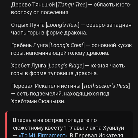
Дерево Тяньцюй [
Tianqu
Tree
] — область к юго-
востоку от поселения.
Отдых Лунга [
Loong’s
Rest
] — северо-западная
часть горы в форме дракона.
Гребень Лунга [
Loong’s Crest
] — основной кусок
горы, напоминающей голову дракона.
Хребет Лунга [
Loong’s
Ridge
] — южная часть
горы в форме туловища дракона.
Перевал Искателя истины [
Truthseeker’s
Pass
]
— сеть подземелий, находящихся под
Хребтами Сюаньцзи.
Впервые на остров попадете по
сюжетному квесту 1 главы 7 акта Хуанлун
—
«To Mt. Firmament»
. В Перевал Искателя