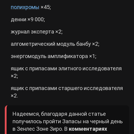
полихромы
×45;
денни ×9 000;
журнал эксперта ×2;
алгометрический модуль банбу ×2;
энергомодуль амплификатора ×1;
ящик с припасами элитного исследователя
×2;
ящик с припасами старшего исследователя
×2.
Надеемся, благодаря данной статье
получилось пройти Запасы на черный день
в Зенлес Зоне Зиро. В
комментариях