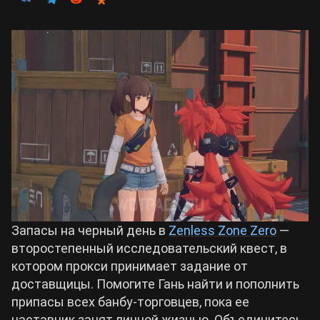
Билды Arknights: Endfield
Crimson Desert
Билды Wuthering Waves
Zenless Zone Zero
Билды Cyberpunk 2077
Kingdom Come: Deliverance 2
Билды Path of Exile 2
Path of Exile 2
Wuthering Waves
Запасы на черный день в
Zenless Zone Zero
—
второстепенный исследовательский квест, в
Roblox
котором прокси принимает задание от
доставщицы. Помогите Гань найти и пополнить
припасы всех банбу-торговцев, пока ее
Hogwarts Legacy
наставник занят личной жизнью. Объединитесь