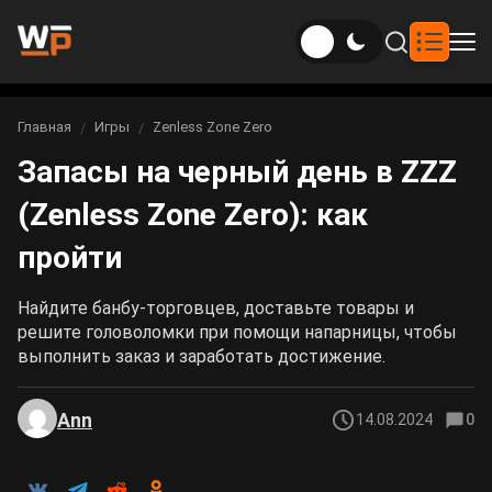
Новости
Главная
Игры
Zenless Zone Zero
Вы здесь:
Запасы на черный день в ZZZ
Новости Genshin Impact
Игры
(Zenless Zone Zero): как
Genshin Impact
Билды
Новости Honkai: Star Rail
пройти
Билды Genshin Impact
Интересное
Honkai: Star Rail
Новости Zenless Zone Zero
Найдите банбу-торговцев, доставьте товары и
Рейтинги
решите головоломки при помощи напарницы, чтобы
Билды Honkai: Star Rail
Neverness to Everness
выполнить заказ и заработать достижение.
Аниме
Билды Zenless Zone Zero
Gothic 1 Remake
Ann
14.08.2024
0
Фильмы и сериалы
Билды Neverness to Everness
Arknights: Endfield