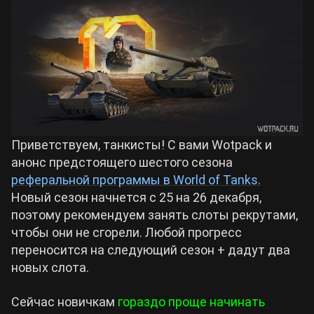
Билды Arknights: Endfield
Crimson Desert
Билды Wuthering Waves
Zenless Zone Zero
Билды Cyberpunk 2077
Kingdom Come: Deliverance 2
Приветствуем, танкисты! С вами Wotpack и
Билды Path of Exile 2
анонс предстоящего шестого сезона
Path of Exile 2
реферальной программы в World of Tanks.
Новый сезон начнется с 25 на 26 декабря,
поэтому рекомендуем занять слоты рекрутами,
Wuthering Waves
чтобы они не сгорели. Любой прогресс
переносится на следующий сезон + дадут два
Roblox
новых слота.
Сейчас новичкам
Hogwarts Legacy
гораздо проще начинать