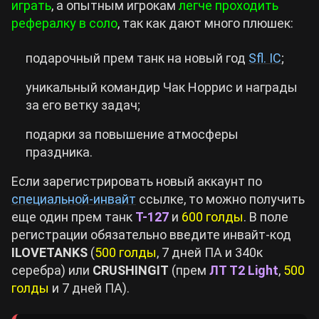
играть
, а опытным игрокам
легче проходить
рефералку в соло
, так как дают много плюшек:
Cyberpunk 2077
подарочный прем танк на новый год
Sfl. IC
;
Все игры
уникальный командир Чак Норрис и награды
за его ветку задач;
подарки за повышение атмосферы
праздника.
Если зарегистрировать новый аккаунт по
специальной-инвайт
ссылке, то можно получить
еще один прем танк
Т-127
и
600 голды
. В поле
регистрации обязательно введите инвайт-код
ILOVETANKS
(
500 голды
, 7 дней ПА и 340к
серебра) или
CRUSHINGIT
(прем
ЛТ T2 Light
,
500
голды
и 7 дней ПА).