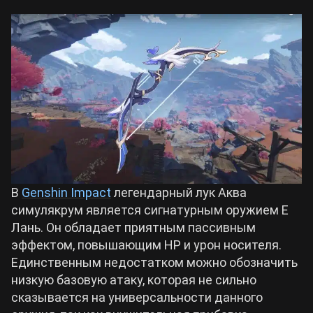
Билды Arknights: Endfield
Crimson Desert
Билды Wuthering Waves
Zenless Zone Zero
Билды Cyberpunk 2077
Kingdom Come: Deliverance 2
Билды Path of Exile 2
Path of Exile 2
В
Genshin Impact
легендарный лук Аква
симулякрум является сигнатурным оружием Е
Wuthering Waves
Лань. Он обладает приятным пассивным
эффектом, повышающим НР и урон носителя.
Roblox
Единственным недостатком можно обозначить
низкую базовую атаку, которая не сильно
сказывается на универсальности данного
Hogwarts Legacy