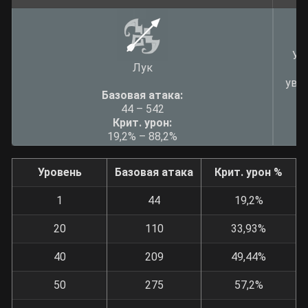
Ув
Лук
в
уве
Базовая атака:
44 – 542
Крит. урон:
19,2% – 88,2%
Уровень
Базовая атака
Крит. урон %
1
44
19,2%
20
110
33,93%
40
209
49,44%
50
275
57,2%