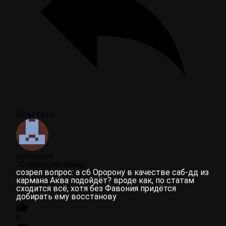
Ответить
щеглидзе
10 месяцев назад
созрел вопрос: а с6 Оророну в качестве саб-дд из
кармана Аква подойдёт? вроде как, по статам
сходится всё, хотя без Фавония придётся
добирать ему восстанову
0