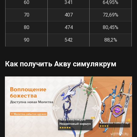
60
341
64,95%
70
407
72,69%
80
474
80,45%
90
542
88,2%
Как получить Акву симулякрум