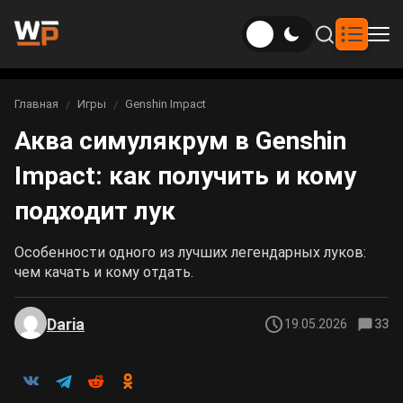
Новости
Главная
Игры
Genshin Impact
Вы здесь:
Аква симулякрум в Genshin
Новости Genshin Impact
Игры
Impact: как получить и кому
Genshin Impact
Билды
Новости Honkai: Star Rail
подходит лук
Билды Genshin Impact
Интересное
Honkai: Star Rail
Новости Zenless Zone Zero
Особенности одного из лучших легендарных луков:
Рейтинги
чем качать и кому отдать.
Билды Honkai: Star Rail
Neverness to Everness
Аниме
Daria
19.05.2026
33
Билды Zenless Zone Zero
Gothic 1 Remake
Фильмы и сериалы
Билды Neverness to Everness
Arknights: Endfield