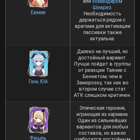
или
командиром
Шеврез
.
Еимия
Необходимость
держаться рядом с
врагами для активации
пассивки также
актуальна.
Далеко не лучший, но
достойный вариант.
Лучше пойдет в группы
от реакции Таяние с
Беннетом, чем в
Гань Юй
Заморозку, так как во
втором случае стат
АТК слишком критичен.
Эпическая героиня,
играющая из кармана.
Один из сильнейших
вариантов для любых
составов, но важно
Фишль
озаботится достойным