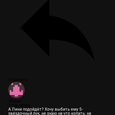
Ответить
Элинас
1 год назад
А Лини подойдëт? Хочу выбить ему 5-
звëздочный лук, не знаю на что копить: на