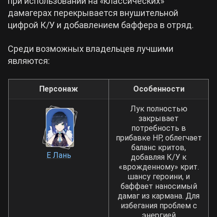
при использовании на «классических»
дамагерах перекрывается внушительной
цифрой К/У и добавлением баффера в отряд.
Среди возможных владельцев лучшими
являются:
Персонаж
Особенности
Лук полностью
закрывает
потребность в
прибавке НP, облегчает
баланс критов,
Е Лань
добавляя К/У к
«врожденному» крит.
шансу героини, и
баффает наносимый
дамаг из кармана. Для
избегания проблем с
энергией