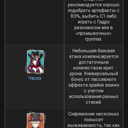
рекомендуется хорошо
подобрать артефакты с
ВЭ%, выбить С1 либо
играть с Гидро
резонансом или в
«промывочных»
группах.
Небольшая базовая
атака компенсируется
достаточным
количеством крит.
урона. Универсальный
Часка
бонус от пассивного
эффекта крайне важен
с учетом
использования разных
стихий.
Снаряжение несколько
повысит
выживаемость, так как