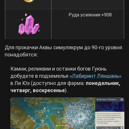
Руда усиления ×908
Для прокачки Аквы симулякрум до 90-го уровня
понадобятся:
Камни, реликвии и останки богов Гуюнь
добудете в подземелье
«Лабиринт Ляншань»
в Ли Юэ (доступно для фарма:
понедельник,
четверг, воскресенье
).