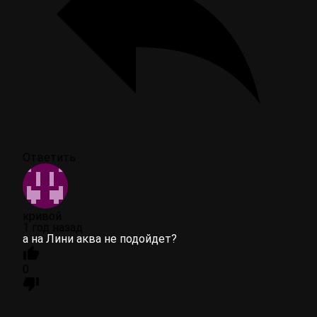
Ответить
кривой
1 год назад
а на Лини аква не подойдет?
0