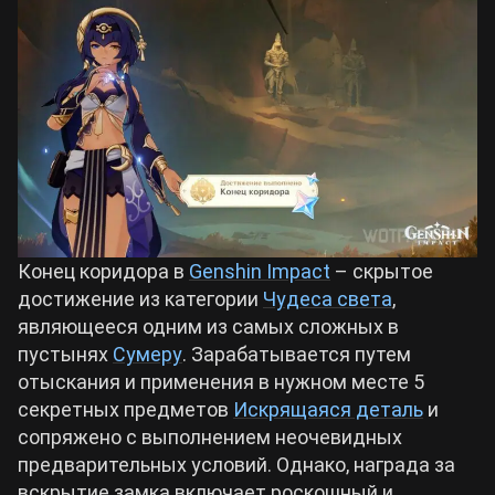
Билды Arknights: Endfield
Crimson Desert
Билды Wuthering Waves
Zenless Zone Zero
Билды Cyberpunk 2077
Kingdom Come: Deliverance 2
Билды Path of Exile 2
Path of Exile 2
Конец коридора в
Genshin Impact
– скрытое
достижение из категории
Чудеса света
,
являющееся одним из самых сложных в
Wuthering Waves
пустынях
Сумеру
. Зарабатывается путем
отыскания и применения в нужном месте 5
Roblox
секретных предметов
Искрящаяся деталь
и
сопряжено с выполнением неочевидных
предварительных условий. Однако, награда за
Hogwarts Legacy
вскрытие замка включает роскошный и