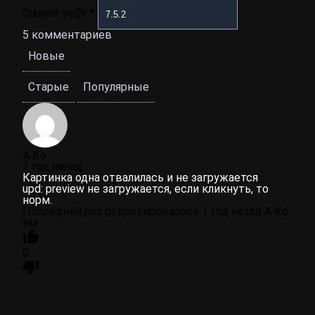
Current ye@r
*
5
комментариев
Новые
Старые
Популярные
А Ко
1 год назад
Картинка одна отвалилась и не загружается
upd: preview не загружается, если кликнуть, то
норм.
Последний раз редактировалось 1 год назад А Ко
ем
0