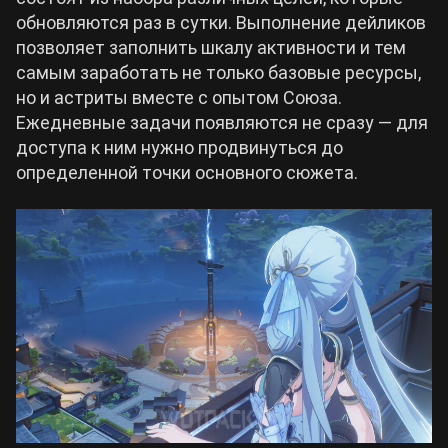
обновляются раз в сутки. Выполнение дейликов
Билды Arknights: Endfield
позволяет заполнить шкалу активности и тем
Crimson Desert
самым заработать не только базовые ресурсы,
но и астриты вместе с опытом Союза.
Билды Wuthering Waves
Zenless Zone Zero
Ежедневные задачи появляются не сразу — для
доступа к ним нужно продвинуться до
Билды Cyberpunk 2077
определенной точки основного сюжета.
Kingdom Come: Deliverance 2
Билды Path of Exile 2
Path of Exile 2
Wuthering Waves
Roblox
Hogwarts Legacy