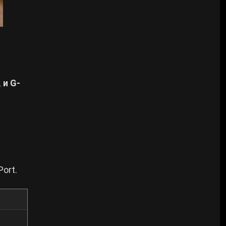
 и G-
ort.