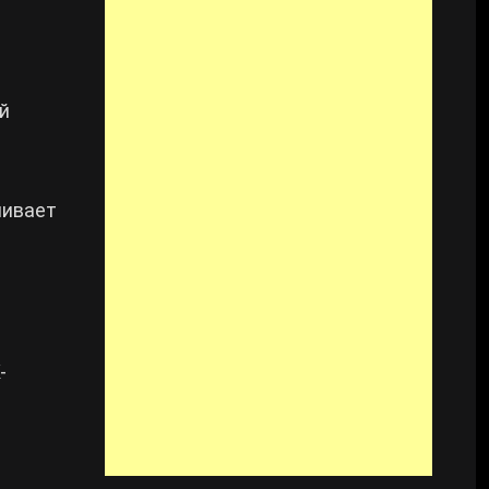
й
чивает
-