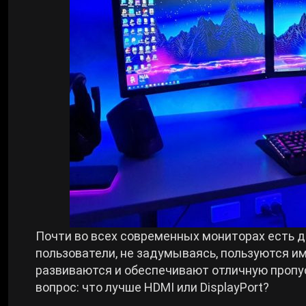
Билды Arknights: Endfield
Crimson Desert
Билды Wuthering Waves
Zenless Zone Zero
Билды Cyberpunk 2077
Kingdom Come: Deliverance 2
Билды Path of Exile 2
Path of Exile 2
Wuthering Waves
Почти во всех современных мониторах есть 
Roblox
пользователи, не задумываясь, пользуются и
развиваются и обеспечивают отличную пропус
вопрос: что лучше HDMI или DisplayPort?
Hogwarts Legacy