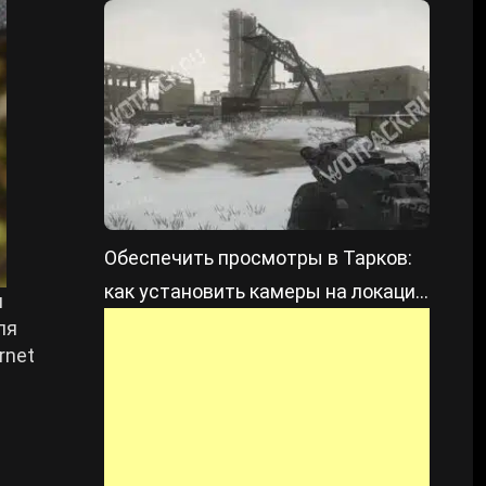
Обеспечить просмотры в Тарков:
как установить камеры на локации
и
Таможня
ля
rnet