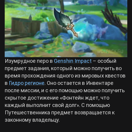
Билды Arknights: Endfield
Crimson Desert
Билды Wuthering Waves
Zenless Zone Zero
Билды Cyberpunk 2077
Kingdom Come: Deliverance 2
Изумрудное перо в
Genshin Impact
– особый
Билды Path of Exile 2
предмет задания, который можно получить во
Path of Exile 2
время прохождения одного из мировых квестов
в
Гидро регионе
. Оно остается в Инвентаре
после миссии, и с его помощью можно получить
Wuthering Waves
скрытое достижение «Фонтейн ждет, что
каждый выполнит свой долг». С помощью
Roblox
Путешественника предмет возвращается к
законному владельцу.
Hogwarts Legacy