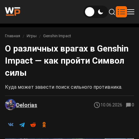
Новости
Главная
Игры
Genshin Impact
Вы здесь:
О различных врагах в Genshin
Новости Genshin Impact
Игры
Impact — как пройти Символ
Genshin Impact
Билды
Новости Honkai: Star Rail
силы
Билды Genshin Impact
Интересное
Honkai: Star Rail
Новости Zenless Zone Zero
Куда может завести поиск сильного противника.
Рейтинги
Билды Honkai: Star Rail
Neverness to Everness
Delorias
10.06.2026
0
Аниме
Билды Zenless Zone Zero
Gothic 1 Remake
Фильмы и сериалы
Билды Neverness to Everness
Arknights: Endfield