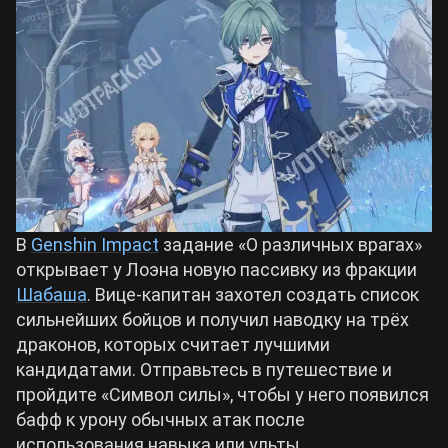
Билды Arknights: Endfield
Crimson Desert
Билды Wuthering Waves
Zenless Zone Zero
Билды Cyberpunk 2077
Kingdom Come: Deliverance 2
Билды Path of Exile 2
В
Genshin Impact
Path of Exile 2
задание «О различных врагах»
открывает у Лоэна новую пассивку из фракции
Шабаша
. Вице-капитан захотел создать список
Wuthering Waves
сильнейших бойцов и получил наводку на трёх
драконов, которых считает лучшими
Roblox
кандидатами. Отправьтесь в путешествие и
пройдите «Символ силы», чтобы у него появился
бафф к урону обычных атак после
Hogwarts Legacy
использования навыка или ульты.