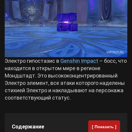
Билды Arknights: Endfield
Crimson Desert
Билды Wuthering Waves
Zenless Zone Zero
Билды Cyberpunk 2077
Kingdom Come: Deliverance 2
Электро гипостазис в
Genshin Impact
– босс, что
Билды Path of Exile 2
находится в открытом мире в регионе
Path of Exile 2
Мондштадт. Это высококонцентрированный
Электро элемент, все атаки которого наделены
стихией Электро и накладывают на персонажа
Wuthering Waves
соответствующий статус.
Roblox
Содержание
Hogwarts Legacy
[ Показать ]