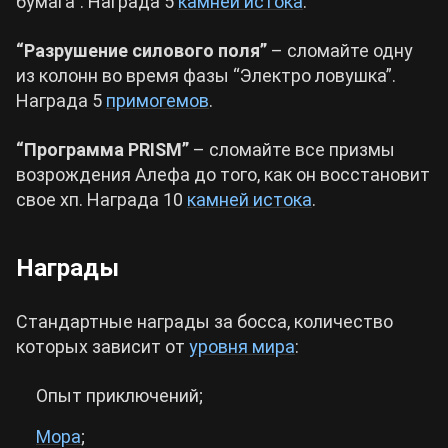
бумага”. Награда 5
камней истока
.
“Разрушение силового поля”
– сломайте одну
из колонн во время фазы “Электро ловушка”.
Награда 5
примогемов
.
“Программа PRISM”
– сломайте все призмы
возрождения Алефа до того, как он восстановит
свое хп. Награда 10
камней истока
.
Награды
Стандартные награды за босса, количество
которых зависит от
уровня мира
:
Опыт приключений;
Мора
;