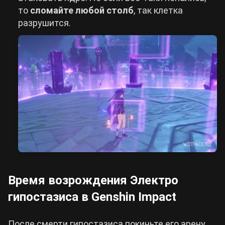
то
сломайте любой столб
, так клетка
разрушится.
Время возрождения Электро
гипостазиса в Genshin Impact
После смерти гипостазиса покиньте его арену