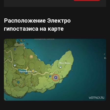
Cyberpunk 2077
Расположение Электро
Все игры
гипостазиса на карте