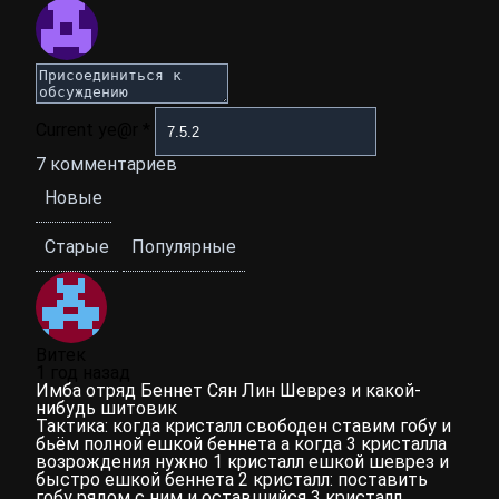
Current ye@r
*
7
комментариев
Новые
Старые
Популярные
Витек
1 год назад
Имба отряд Беннет Сян Лин Шеврез и какой-
нибудь шитовик
Тактика: когда кристалл свободен ставим гобу и
бьём полной ешкой беннета а когда 3 кристалла
возрождения нужно 1 кристалл ешкой шеврез и
быстро ешкой беннета 2 кристалл: поставить
гобу рядом с ним и оставшийся 3 кристалл