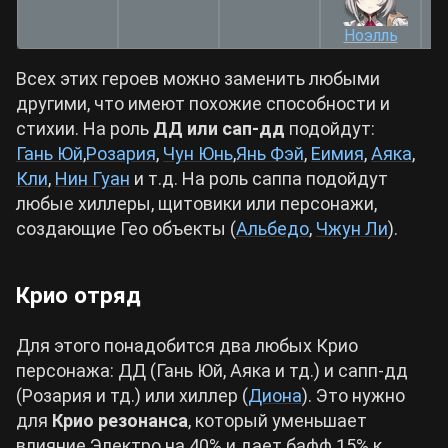
Ноэлль
Всех этих героев можно заменить любыми
другими, что имеют похожие способности и
стихии. На роль
ДД или сап-дд
подойдут:
Гань Юй
,
Розария
,
Чун Юнь
,
Янь Фэй
,
Еимия
,
Аяка
,
Кли
,
Нин Гуан
и т.д. На роль саппа подойдут
любые хиллеры, щитовики или персонажи,
создающие Гео объекты (
Альбедо
,
Чжун Ли
).
Крио отряд
Для этого понадобится два любых Крио
персонажа: ДД (Гань Юй, Аяка и тд.) и сапп-дд
(Розария и тд.) или хиллер (
Диона
). Это нужно
для
Крио резонанса
, который уменьшает
влияние Электро на 40% и дает бафф 15% к