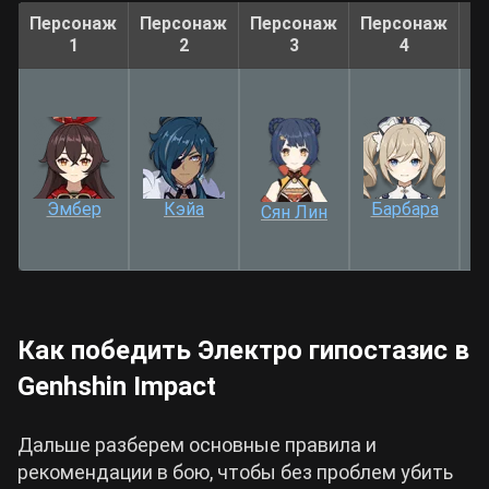
Персонаж
Персонаж
Персонаж
Персонаж
1
2
3
4
ре
+
Эмбер
Кэйа
Барбара
Сян Лин
Как победить Электро гипостазис в
Genhshin Impact
Дальше разберем основные правила и
рекомендации в бою, чтобы без проблем убить