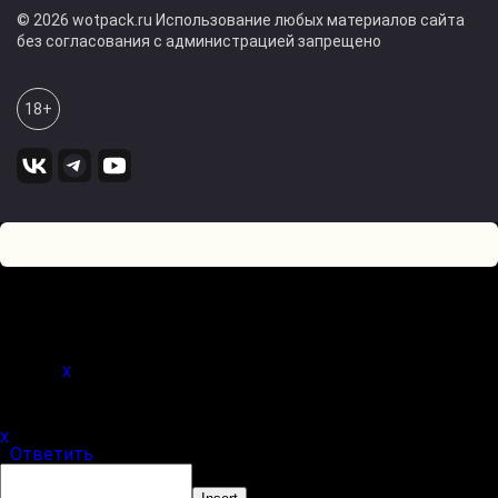
© 2026 wotpack.ru Использование любых материалов сайта
без согласования с администрацией запрещено
18+
1
0
Оставьте комментарий! Напишите, что думаете по поводу
статьи.
x
(
)
x
|
Ответить