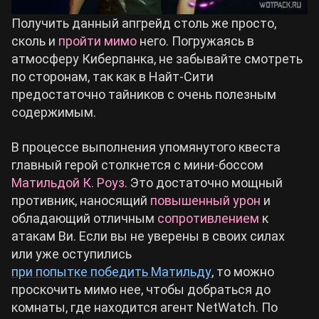
Получить данный апгрейд столь же просто,
Cyberpunk 2077
сколь и
пройти мимо
него. Погружаясь в
атмосферу Киберпанка, не забывайте смотреть
Все игры
по сторонам, так как в Найт-Сити
предостаточно тайников с очень полезным
содержимым.
В процессе выполнения упомянутого квеста
главный герой столкнется с мини-боссом
Матильдой К. Роуз
. Это достаточно мощный
противник, наносящий
повышенный урон
и
обладающий отличным
сопротивлением
к
атакам Ви. Если вы не уверены в своих силах
или уже оступились
при попытке победить Матильду
, то можно
проскочить мимо нее, чтобы добраться до
комнаты, где находится агент NetWatch. По