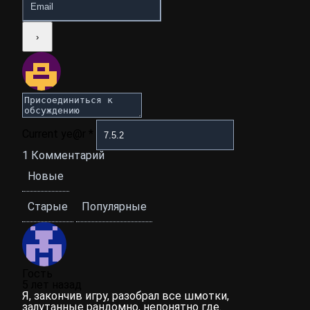
Current ye@r
*
1
Комментарий
Новые
Старые
Популярные
Гость
5 лет назад
Я, закончив игру, разобрал все шмотки,
залутанные рандомно, непонятно где.