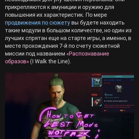
прикрепляются к амуниции и оружию для
Билды Arknights: Endfield
повышения их характеристик. По мере
Crimson Desert
продвижения по сюжету
вы будете находить
такие модули в большом количестве, но один из
Билды Wuthering Waves
Zenless Zone Zero
лучших спрятан еще на старте игры, а именно, в
месте прохождения 7-й по счету сюжетной
Билды Cyberpunk 2077
миссии под названием
«Распознавание
Kingdom Come: Deliverance 2
образов»
(I Walk the Line).
Билды Path of Exile 2
Path of Exile 2
Wuthering Waves
Roblox
Hogwarts Legacy