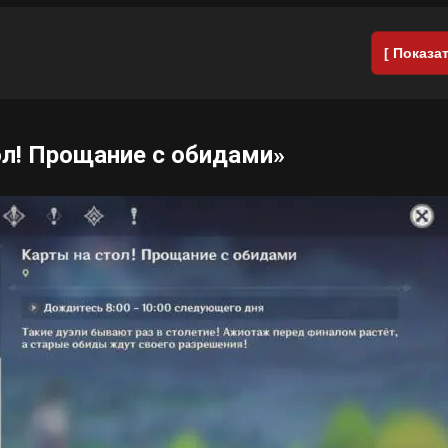
[ Показат
ол! Прощание с обидами»