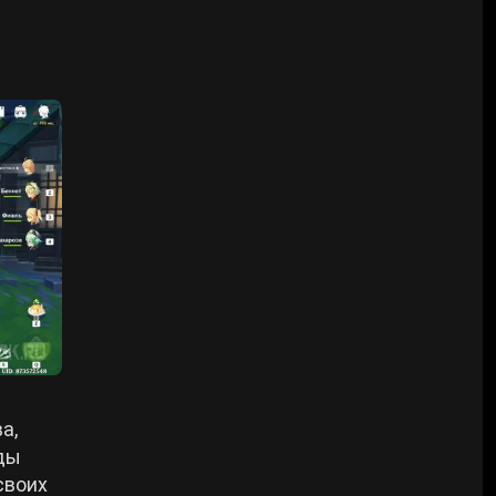
а,
нды
своих