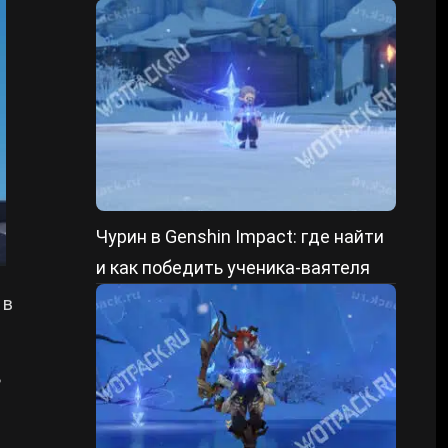
форме и уменьшенном состоянии
Чурин в Genshin Impact: где найти
и как победить ученика-ваятеля
 в
ь