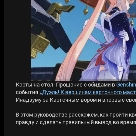
Билды Arknights: Endfield
Crimson Desert
Билды Wuthering Waves
Zenless Zone Zero
Билды Cyberpunk 2077
Kingdom Come: Deliverance 2
Билды Path of Exile 2
Path of Exile 2
Карты на стол! Прощание с обидами в
Genshin
события
«Дуэль! К вершинам карточного маст
Wuthering Waves
Инадзуму за Карточным вором и впервые сво
Roblox
В этом руководстве расскажем, как пройти кв
правду и сделать правильный вывод во врем
Hogwarts Legacy