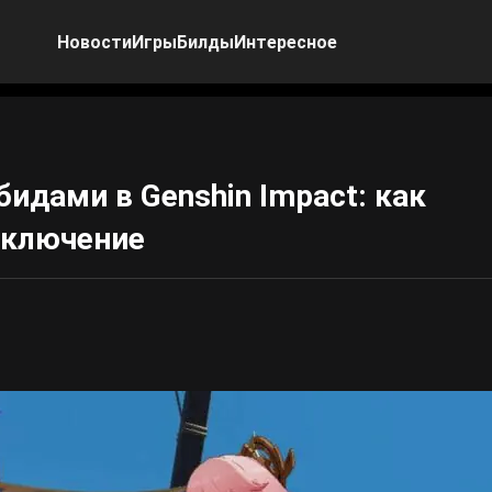
Новости
Игры
Билды
Интересное
бидами в Genshin Impact: как
аключение