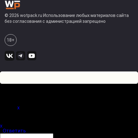
© 2026 wotpack.ru Использование любых материалов сайта
без согласования с администрацией запрещено
18+
0
Оставьте комментарий! Напишите, что думаете по поводу
статьи.
x
(
)
x
|
Ответить