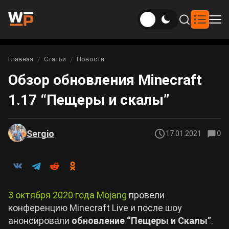
Новости
Главная
Статьи
Новости
Вы здесь:
Обзор обновления Minecraft
Новости Genshin Impact
Игры
1.17 “Пещеры и скалы”
Genshin Impact
Билды
Новости Honkai: Star Rail
Билды Genshin Impact
Интересное
Honkai: Star Rail
Sergio
17.01.2021
0
Новости Zenless Zone Zero
Рейтинги
Билды Honkai: Star Rail
Neverness to Everness
Аниме
Билды Zenless Zone Zero
3 октября 2020 года Mojang
провели
Gothic 1 Remake
конференцию Minecraft Live и после шоу
Фильмы и сериалы
Билды Neverness to Everness
анонсировали
обновление “Пещеры и Скалы”
.
Arknights: Endfield