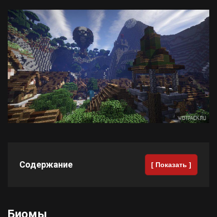
Билды Arknights: Endfield
Crimson Desert
Билды Wuthering Waves
Zenless Zone Zero
Билды Cyberpunk 2077
Kingdom Come: Deliverance 2
Билды Path of Exile 2
Path of Exile 2
Wuthering Waves
Содержание
[ Показать ]
Roblox
Hogwarts Legacy
Биомы