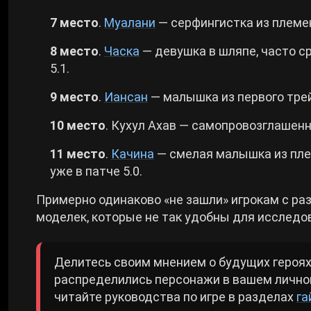
7 место
.
Муалани
— серфингистка из племен
8 место
.
Часка
— девушка в шляпе, часто с
5.1.
9 место
.
Иансан
— малышка из первого трейл
10 место
. Кухул Ахав — самопровозглашен
11 место
.
Качина
— смелая малышка из пле
уже в патче 5.0.
Примерно одинаково «не зашли» игрокам с ра
моделек, которые не так удобны для исследо
Делитесь своим мнением о будущих героях
распределились персонажи в вашем лично
читайте руководства по игре в разделах
г