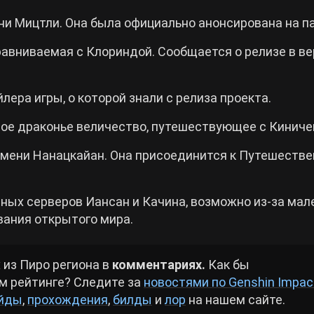
и Мицтли. Она была официально анонсирована на пат
равниваемая с Клориндой. Сообщается о релизе в в
ера игры, о которой знали с релиза проекта.
ное драконье величество, путешествующее с Киниче
мени Нанацкайан. Она присоединится к Путешестве
зных серверов Иансан и Качина, возможно из-за мал
вания открытого мира.
 из Пиро региона в
комментариях.
Как бы
м рейтинге? Следите за
новостями по Genshin Impac
айды
,
прохождения
,
билды
и
лор
на нашем сайте.