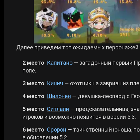
Далее приведем топ ожидаемых персонажей из
2 место
.
Капитано
— загадочный первый Пр
топе.
3 место
.
Кинич
— охотник на завриан из пле
4 место
.
Шилонен
— девушка-леопард с Гео 
5 место
.
Ситлали
— предсказательница, зна
игроков и возможно появится в версии 5.3.
6 место
.
Оророн
— таинственный юноша, пок
в обновлении 5.2.