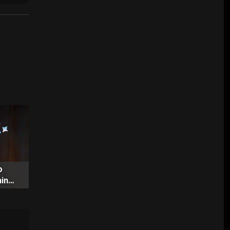
о
hin