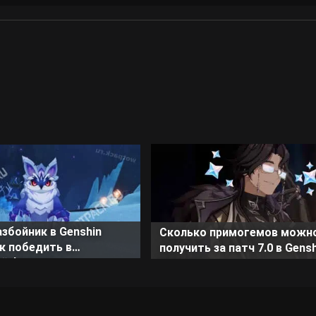
збойник в Genshin
Сколько примогемов можн
ак победить в
получить за патч 7.0 в Gens
ой форме и
Impact
ном состоянии