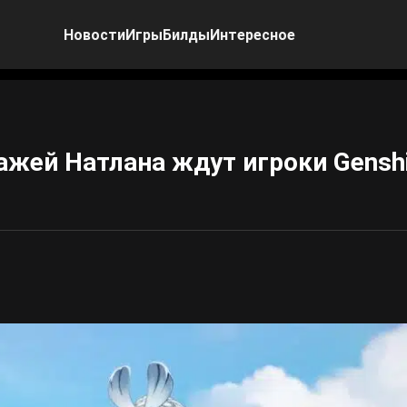
Новости
Игры
Билды
Интересное
ажей Натлана ждут игроки Gensh