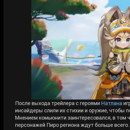
Билды Arknights: Endfield
Crimson Desert
Билды Wuthering Waves
Zenless Zone Zero
Билды Cyberpunk 2077
Kingdom Come: Deliverance 2
Билды Path of Exile 2
Path of Exile 2
Wuthering Waves
После выхода трейлера с героями
Натлана
иг
Roblox
инсайдеры слили их стихии и оружие, чтобы 
Мнением комьюнити заинтересовался, в том 
Hogwarts Legacy
персонажей Пиро региона ждут больше всего.