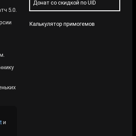
Донат со скидкой по UID
ч 5.0.
ерсии
Калькулятор примогемов
м.
ннику
еньких
t
и