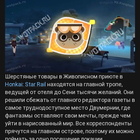
Билды Arknights: Endfield
Crimson Desert
Билды Wuthering Waves
Zenless Zone Zero
Билды Cyberpunk 2077
Kingdom Come: Deliverance 2
Билды Path of Exile 2
Шерстяные товары в Живописном приюте в
Path of Exile 2
Honkai: Star Rail
находятся на главной тропе,
ведущей от отеля до Сени тысячи желаний. Они
Wuthering Waves
решили сбежать от главного редактора газеты в
самое труднодоступное место Двумернии, где
Roblox
фантазмы оставляют свои мечты, прежде чем
уйти в нарисованный мир. Все корреспонденты
прячутся на главном острове, поэтому их можно
Hogwarts Legacy
поймать за одно посещение локации.