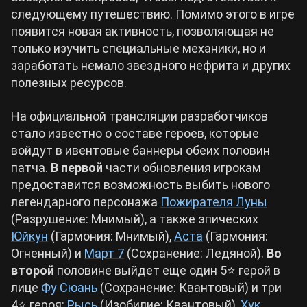
следующему путешествию. Помимо этого в игре
Cyberpunk 2077
появится новая активность, позволяющая не
только изучить специальные механики, но и
заработать немало звездного нефрита и других
Все игры
полезных ресурсов.
На официальной трансляции разработчиков
стало известно о составе героев, которые
войдут в ивентовые баннеры обеих половин
патча.
В первой
части обновления игрокам
предоставится возможность выбить нового
легендарного персонажа
Пожирателя Луны
(Разрушение: Мнимый), а также эпических
Юйкун
(Гармония: Мнимый),
Аста
(Гармония:
Огненный) и
Март 7
(Сохранение: Ледяной).
Во
второй
половине выйдет еще один 5⭐️ герой в
лице
Фу Сюань
(Сохранение: Квантовый) и три
4⭐️ героя:
Рысь
(Изобилие: Квантовый),
Хук