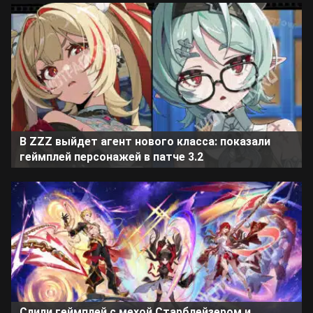
В ZZZ выйдет агент нового класса: показали
геймплей персонажей в патче 3.2
Слили геймплей с мехой Старблейзером и