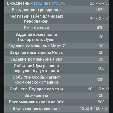
Ежедневный
вход на HoYoLAB
20 × 4 = 80
Ежедневная тренировка
2520
Тестовый забег для новых
20 × 2 = 40
персонажей
Достижения
400
Задание компаньона
100
Пожиратель Луны
Задание компаньона Март 7
100
Задание компаньона Рысь
100
Задание компаньона Лука
100
Событие Шум рынка в
1000
переулке Ауруматонов
Событие Особый агент
500
космической станции
Событие Подарок кометы
160 × 10 = 160
Веб-ивенты
100
Воспоминания хаоса на 30⭐️
1800
Виртуальная вселенная
1350 + 160 × 6 = 