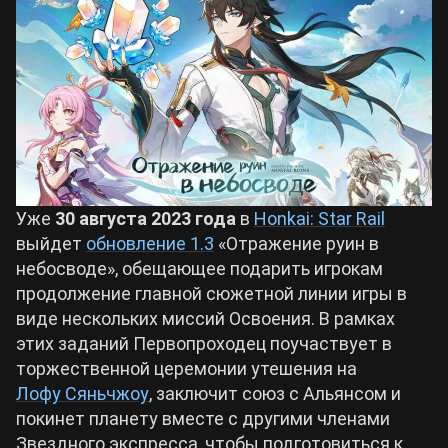
Билды Arknights: Endfield
Crimson Desert
Билды Wuthering Waves
Zenless Zone Zero
Билды Cyberpunk 2077
Kingdom Come: Deliverance 2
Уже
30 августа 2023 года
в
Honkai: Star Rail
Билды Path of Exile 2
выйдет
обновление 1.3
«Отражение руин в
Path of Exile 2
небосводе», обещающее подарить игрокам
продолжение главной сюжетной линии игры в
Wuthering Waves
виде нескольких миссий Освоения. В рамках
этих заданий Первопроходец поучаствует в
торжественной церемонии утешения на
Roblox
Лофу Сяньчжоу
, заключит союз с Альянсом и
покинет планету вместе с другими членами
Hogwarts Legacy
Звездного экспресса, чтобы подготовиться к