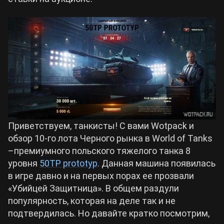
Билды Arknights: Endfield
Crimson Desert
Билды Wuthering Waves
Zenless Zone Zero
Билды Cyberpunk 2077
Kingdom Come: Deliverance 2
Билды Path of Exile 2
Path of Exile 2
Приветствуем, танкисты! С вами Wotpack и
обзор 10-го лота Черного рынка в World of Tanks
–премиумного польского тяжелого танка 8
Wuthering Waves
уровня
50TP prototyp
. Данная машина появилась
в игре давно и на первых порах ее прозвали
Roblox
«Убийцей Защитница». В общем раздули
популярность, которая на деле так и не
подтвердилась. Но давайте кратко посмотрим,
Hogwarts Legacy