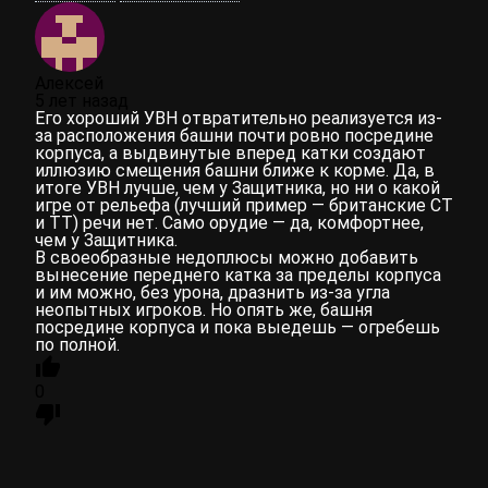
Алексей
5 лет назад
Его хороший УВН отвратительно реализуется из-
за расположения башни почти ровно посредине
корпуса, а выдвинутые вперед катки создают
иллюзию смещения башни ближе к корме. Да, в
итоге УВН лучше, чем у Защитника, но ни о какой
игре от рельефа (лучший пример — британские СТ
и ТТ) речи нет. Само орудие — да, комфортнее,
чем у Защитника.
В своеобразные недоплюсы можно добавить
вынесение переднего катка за пределы корпуса
и им можно, без урона, дразнить из-за угла
неопытных игроков. Но опять же, башня
посредине корпуса и пока выедешь — огребешь
по полной.
0