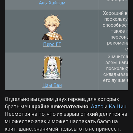
Аль-Хайтам
Хороший вар
поскольку у
способности,
также по
персонаж
рекомендуе
Пиро ГГ
ста
Значительн
элем. навык
поскольку е
складываетс
его лучше ли
Цзы Бай
Отдельно выделим двух героев, для которых
брать меч
крайне нежелательно
:
Аято
и
Кэ Цин
.
Несмотря на то, что их взрыв стихий делится на
множество атак и может настакать бафф на
крит. шанс, значимой пользы это не принесет,