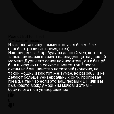
Peanut Butter Thief
4 месяцев назад
Итак, снова пишу коммент спустя более 2 лет
(как быстро летит время, вхвх)
Наконец взяла 5 пробуду на данный меч, кого он
только не менял в качестве владельца, на данный
момент Дурин его основной носитель, он и без р5
был шикарным, а сейчас и вовсе топ 2 после
сигны на большинство носителей (конечно, не
такой мощный как тот же Туман, но разрабы и не
делают больше универсальных сигн, прогревая
гоев :D), так что если это ваш первый БП или вы
выбираете между Черным мечом и этим —
берите этот, он универсальнее
0