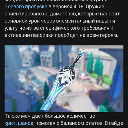
Боевого пропуска
в версиях 4.0+. Оружие
Билды Arknights: Endfield
ориентировано на дамагеров, которые наносят
Crimson Desert
основной урон через элементальный навык и
ульту, но из-за специфического требования к
Билды Wuthering Waves
Zenless Zone Zero
активации пассивки подойдет не всем героям.
Билды Cyberpunk 2077
Kingdom Come: Deliverance 2
Билды Path of Exile 2
Path of Exile 2
Wuthering Waves
Roblox
Также меч дает большое количество
крит. шанса
Hogwarts Legacy
, помогая с балансом статов. В гайде