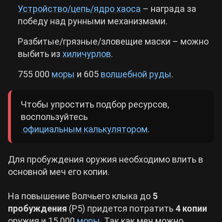
Устройство/цепь/ядро хаоса
– награда за
победу над рунными механизмами.
Разбитые/грязные/зловещие маски – можно
выбить из
хиличурлов
.
755 000
моры
и 605
волшебной руды
.
Чтобы упростить подбор ресурсов,
воспользуйтесь
официальным калькулятором
.
Для пробуждения оружия необходимо влить в
основной меч его копии.
На повышение Волчьего клыка до
5
пробуждения
(Р5) придется потратить
4 копии
оружия и 15 000
моры
. Так как меч можно