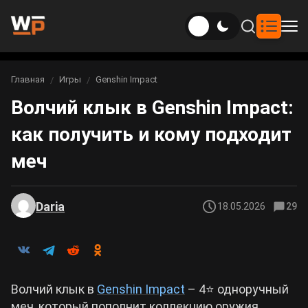
Новости
Главная
Игры
Genshin Impact
Вы здесь:
Волчий клык в Genshin Impact:
Новости Genshin Impact
Игры
как получить и кому подходит
Genshin Impact
Билды
Новости Honkai: Star Rail
меч
Билды Genshin Impact
Интересное
Honkai: Star Rail
Новости Zenless Zone Zero
Рейтинги
Daria
18.05.2026
29
Билды Honkai: Star Rail
Neverness to Everness
Аниме
Билды Zenless Zone Zero
Gothic 1 Remake
Фильмы и сериалы
Волчий клык в
Genshin Impact
– 4⭐ одноручный
Билды Neverness to Everness
Arknights: Endfield
меч, который пополнит коллекцию оружия