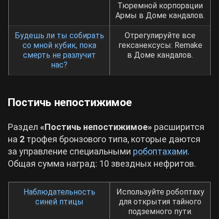
Тюремной корпорации
Армы в Доме кандалов.
Будешь ли ты собирать
Отрегулируйте все
со мной кубик, пока
гексанексусы: Remake
смерть не разлучит
в Доме кандалов.
нас?
Постичь непостижимое
Раздел
«Постичь непостижимое»
расширится
на
2
трофея бронзового типа, которые даются
за управление специальными
робоптахами
.
Общая сумма наград: 10 звездных нефритов.
Наблюдательность
Используйте робоптаху
синей птицы
для открытия тайного
подземного пути.