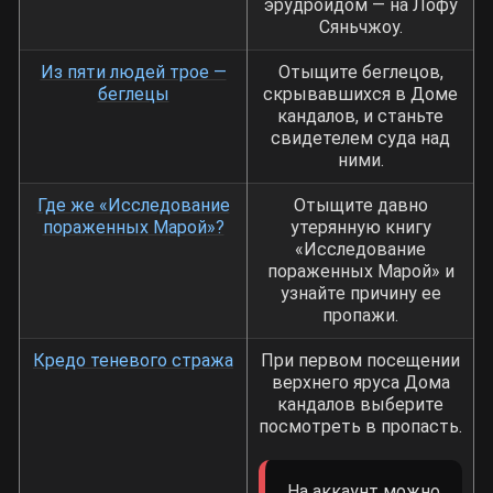
эрудроидом — на Лофу
Сяньчжоу.
Из пяти людей трое —
Отыщите беглецов,
беглецы
скрывавшихся в Доме
кандалов, и станьте
свидетелем суда над
ними.
Где же «Исследование
Отыщите давно
пораженных Марой»?
утерянную книгу
«Исследование
пораженных Марой» и
узнайте причину ее
пропажи.
Кредо теневого стража
При первом посещении
верхнего яруса Дома
кандалов выберите
посмотреть в пропасть.
На аккаунт можно