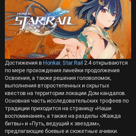
Билды Arknights: Endfield
Crimson Desert
Билды Wuthering Waves
Zenless Zone Zero
Билды Cyberpunk 2077
Kingdom Come: Deliverance 2
Достижения в
Honkai: Star Rail
2.4 открываются
Билды Path of Exile 2
по мере прохождения линейки продолжения
Path of Exile 2
Освоения, а также решения головоломок,
выполнения второстепенных и скрытых
квестов на территории локации Дом кандалов.
Wuthering Waves
Основная часть исследовательских трофеев по
традиции приходится на страницу «Наши
Roblox
воспоминания», а также на разделы «Жажда
битвы» и «Путь, ведущий к звездам»,
Hogwarts Legacy
предлагающие боевые и сюжетные ачивки.