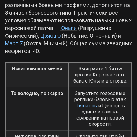
различными боевыми трофеями, дополнится на
8
ачивок бронзового типа. Практически все
условия обязывают использовать навыки новых
персонажей патча —
Юньли
(Разрушение:
Физический),
Цзяоцю
(Небытие: Огненный) и
Март 7
(Охота: Мнимый). Общая сумма звездных
нефритов: 40.
Искательница мечей
Выиграйте 1 битву
против Королевского
бака с Юньли в отряде.
То холодно, то жарко
Запустите голосовые
реплики базовых атак
Тинъюнь
и Цзяоцю в
одном и том же
сражении на первой
скорости.
Нет слов для луны
Сделайте так, чтобы