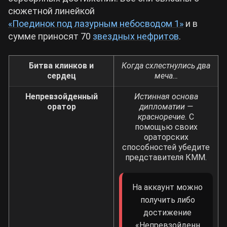
сюжетной линейкой
«Поединок под лазурным небосводом 1»
и в
сумме приносят 70
звездных нефритов
.
Битва клинков и
Когда схлестнулись два
сердец
меча…
Непревзойденный
Истинная основа
оратор
дипломатии —
красноречие.
С
помощью своих
ораторских
способностей убедите
представителя КММ.
На аккаунт можно
получить либо
достижение
«Непревзойденн