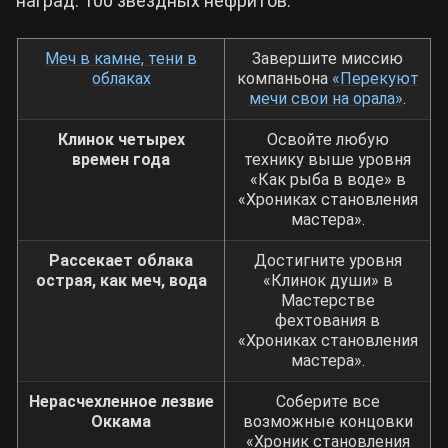
наград: 100 звездных нефритов.
Меч в камне, тени в
Завершите миссию
облаках
компаньона
«Перекуют
мечи свои на орала»
.
Клинок четырех
Освойте любую
времен года
технику выше уровня
«Как рыба в воде‎» в
«Хрониках становления
мастера».
Рассекает облака
Достигните уровня
острая, как меч, вода
«Клинок души» в
Мастерстве
фехтования в
«Хрониках становления
мастера».
Нерасчехленное лезвие
Соберите все
Оккама
возможные концовки
«Хроник становления