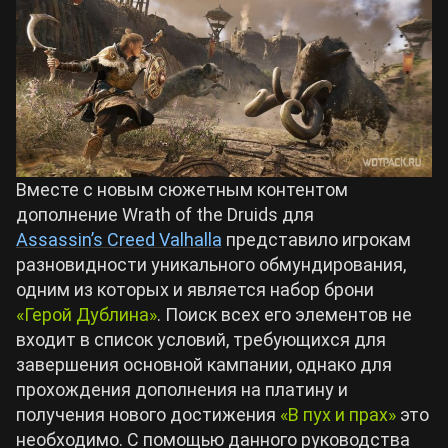
Билды Arknights: Endfield
Crimson Desert
Билды Wuthering Waves
Zenless Zone Zero
Билды Cyberpunk 2077
Kingdom Come: Deliverance 2
Вместе с новым сюжетным контентом
дополнение Wrath of the Druids для
Билды Path of Exile 2
Assassin’s Creed Valhalla
представило игрокам
Path of Exile 2
разновидности уникального обмундирования,
одним из которых и является набор брони
Wuthering Waves
«Герой Дублина»
. Поиск всех его элементов не
входит в список условий, требующихся для
завершения основной кампании, однако для
Roblox
прохождения дополнения на платину и
получения нового достижения
«В пух и прах»
это
Hogwarts Legacy
необходимо. С помощью данного руководства