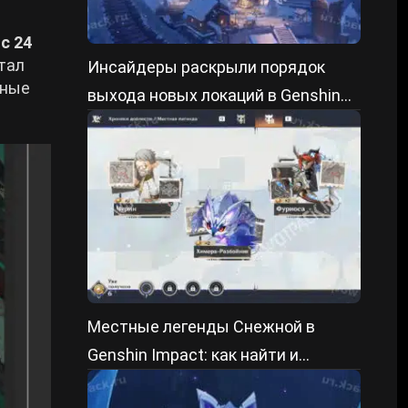
д
с 24
стал
Инсайдеры раскрыли порядок
ьные
выхода новых локаций в Genshin
Impact 7.X
Местные легенды Снежной в
Genshin Impact: как найти и
победить