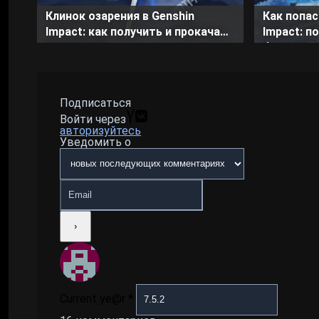
Клинок озарения в Genshin
Как попас
Impact: как получить и прокачать
Impact: п
меч для ГГ
быстрый 
Подписаться
Войти через
авторизуйтесь
Уведомить о
Current ye@r
*