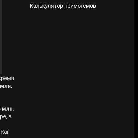
Калькулятор примогемов
 время
 млн.
5 млн.
ре, в
Rail