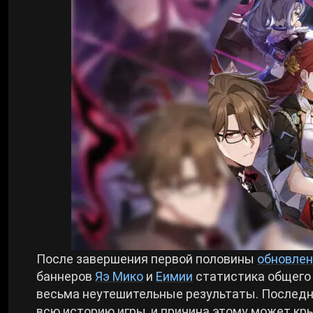
Билды Arknights: Endfield
Crimson Desert
Билды Wuthering Waves
Zenless Zone Zero
Билды Cyberpunk 2077
Kingdom Come: Deliverance 2
Билды Path of Exile 2
Path of Exile 2
Wuthering Waves
Roblox
После завершения первой половины
обновлен
баннеров
Яэ Мико
и
Еимии
статистика общего 
весьма неутешительные результаты. Последн
Hogwarts Legacy
всю историю игры, и причина этому может кры