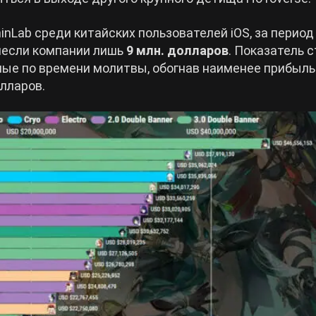
nLab среди китайских пользователей iOS, за перио
несли компании лишь
9 млн. долларов
. Показатель 
ые по времени молитвы, обогнав наименее прибыл
олларов.